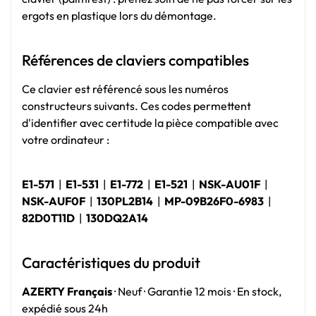
ergots en plastique lors du démontage.
Références de claviers compatibles
Ce clavier est référencé sous les numéros
constructeurs suivants. Ces codes permettent
d'identifier avec certitude la pièce compatible avec
votre ordinateur :
E1-571
|
E1-531
|
E1-772
|
E1-521
|
NSK-AU01F
|
NSK-AUF0F
|
130PL2B14
|
MP-09B26F0-6983
|
82D0T11D
|
130DQ2A14
Caractéristiques du produit
AZERTY Français
· Neuf · Garantie 12 mois · En stock,
expédié sous 24h