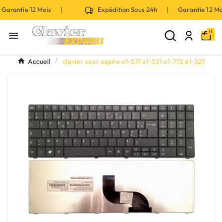
arantie 12 Mois |
Expédition Sous 24h | Garantie 12 M
0

Accueil
clavier acer aspire e1-571 e1-531 e1-772 e1-521