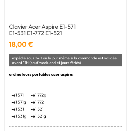
Clavier Acer Aspire E1-571
E1-531 E1-772 E1-521
18,00 €
expédié sous 24H ou le jour même si la commande est validée
avant 11H (sauf week-end et jours fériés)
ordinateurs portables acer aspire:
-e1 571
-e1 772g
-e1 571g
-e1 772
-e1 531
-e1 521
-e1 531g
-e1 521g