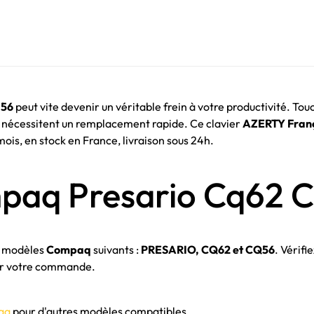
q56
peut vite devenir un véritable frein à votre productivité. Touc
i nécessitent un remplacement rapide. Ce clavier
AZERTY Franç
mois, en stock en France, livraison sous 24h.
mpaq Presario Cq62 
s modèles
Compaq
suivants :
PRESARIO, CQ62 et CQ56
. Vérifi
ider votre commande.
aq
pour d'autres modèles compatibles.