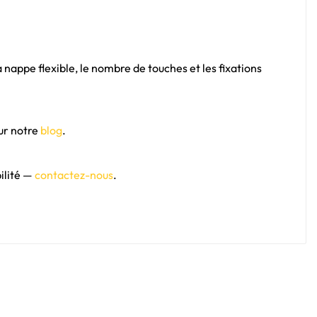
la nappe flexible, le nombre de touches et les fixations
ur notre
blog
.
bilité —
contactez-nous
.