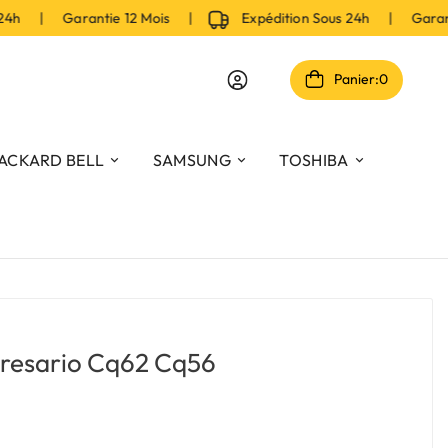
h | Garantie 12 Mois |
Expédition Sous 24h | Garantie 
Panier:
0
ACKARD BELL
SAMSUNG
TOSHIBA
resario Cq62 Cq56