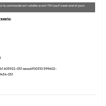
si la commande est validée avant 11H (sauf week-end et jours
esario:
:
ak1 605922-051 aeax6f00310 599602-
01434-051