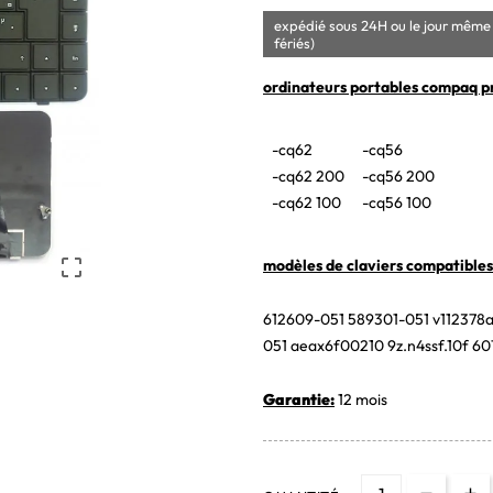
expédié sous 24H ou le jour même 
fériés)
ordinateurs portables compaq pr
-cq62
-cq56
-cq62 200
-cq56 200
-cq62 100
-cq56 100

modèles de claviers compatibles
612609-051 589301-051 v112378
051 aeax6f00210 9z.n4ssf.10f 6
Garantie:
12 mois