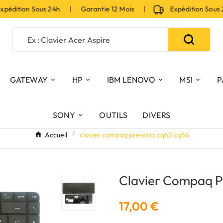
tion Sous 24h | Garantie 12 Mois |
Expédition Sous 24
GATEWAY
HP
IBM LENOVO
MSI
P
SONY
OUTILS
DIVERS
Accueil
clavier compaq presario cq62 cq56
Clavier Compaq P
17,00 €