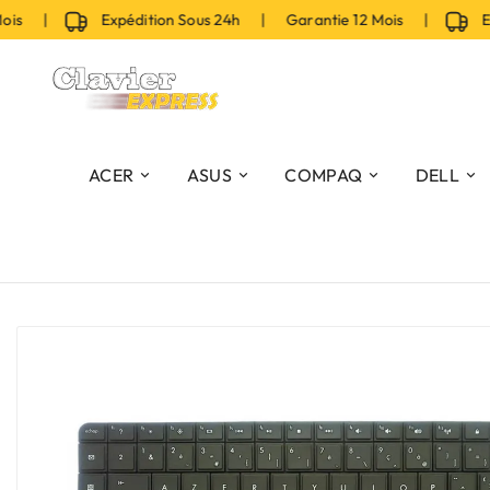
s |
Expédition Sous 24h | Garantie 12 Mois |
Expédi
ACER
ASUS
COMPAQ
DELL