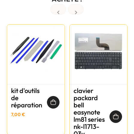


kit d'outils
clavier
de
packard
réparation
bell
easynote
7,00 €
lm81 series
nk-l1713-
03y