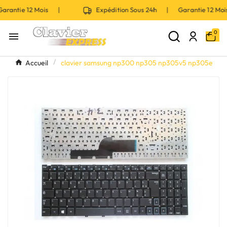
rantie 12 Mois |
Expédition Sous 24h | Garantie 12 Mo
0

Accueil
clavier samsung np300 np305 np305v5 np305e