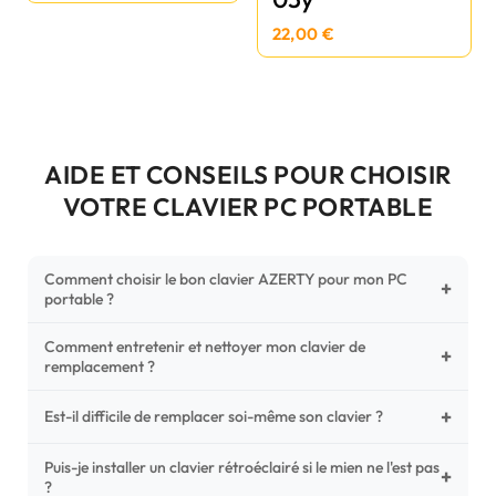
22,00 €
AIDE ET CONSEILS POUR CHOISIR
VOTRE CLAVIER PC PORTABLE
Comment choisir le bon clavier AZERTY pour mon PC
+
portable ?
Comment entretenir et nettoyer mon clavier de
Pour ne pas vous tromper, vérifiez trois points critiques sur
+
remplacement ?
votre clavier d'origine : la disposition (AZERTY Français), la
forme de la nappe de connexion (comparez avec nos
+
Un entretien régulier prolonge la vie de vos touches.
Est-il difficile de remplacer soi-même son clavier ?
photos HD) et l'emplacement des fixations (vis ou clips) au
Utilisez une bombe à air comprimé pour chasser les
dos du châssis.
poussières sous les mécanismes. Pour le nettoyage,
Puis-je installer un clavier rétroéclairé si le mien ne l'est pas
C'est une réparation accessible et très économique ! La
+
?
privilégiez un chiffon microfibre très légèrement humide.
plupart des claviers sont simplement clipsés ou maintenus