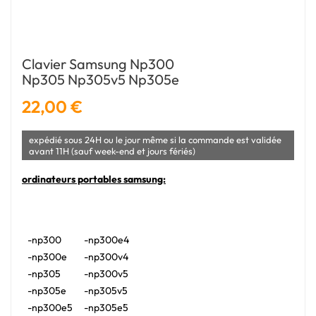
Clavier Samsung Np300
Np305 Np305v5 Np305e
22,00 €
expédié sous 24H ou le jour même si la commande est validée
avant 11H (sauf week-end et jours fériés)
ordinateurs portables samsung:
-np300
-np300e4
-np300e
-np300v4
-np305
-np300v5
-np305e
-np305v5
-np300e5
-np305e5