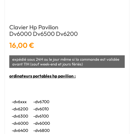
Clavier Hp Pavilion
Dv6000 Dv6500 Dv6200
16,00 €
expédié sous 24H ou le jour même si la commande est validée
avant 11H (sauf week-end et jours fériés)
ordinateurs portables hp pavilion :
-dv6xxx
-dv6700
-dv6200
-dv6010
-dv6300
-dv6100
-dv6000
-dv6000
-dv6400
-dv6800