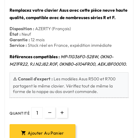
Remplacez votre clavier Asus avec cette pièce neuve haute
qualité, compatible avec de nombreuses séries R et F.
Disposition :
AZERTY (Français)
État :
Neuf
Garantie :
12 mois
Service :
Stock réel en France, expédition immédiate
Références compatibles :
MP-11G36F0-528W, 0KN0-
M21FR22, 9J.N2J82.R0F, 0KNB0-6104FR00, AEKJBF00010.
⚠️ Conseil d'expert :
Les modèles Asus R500 et R700
partagent le même clavier. Vérifiez tout de même la
forme de la nappe au dos avant commande.
QUANTITÉ
Ajouter Au Panier
