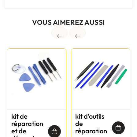
VOUS AIMEREZ AUSSI


kit de
kit d'outils
réparation
de
et de
réparation