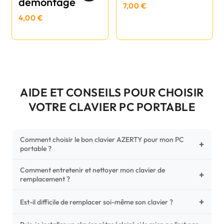
démontage
7,00 €
4,00 €
AIDE ET CONSEILS POUR CHOISIR
VOTRE CLAVIER PC PORTABLE
Comment choisir le bon clavier AZERTY pour mon PC
+
portable ?
Comment entretenir et nettoyer mon clavier de
Pour ne pas vous tromper, vérifiez trois points critiques sur
+
remplacement ?
votre clavier d'origine : la disposition (AZERTY Français), la
forme de la nappe de connexion (comparez avec nos
+
Un entretien régulier prolonge la vie de vos touches.
Est-il difficile de remplacer soi-même son clavier ?
photos HD) et l'emplacement des fixations (vis ou clips) au
Utilisez une bombe à air comprimé pour chasser les
dos du châssis.
poussières sous les mécanismes. Pour le nettoyage,