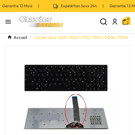
Garantie 12 Mois |
Expédition Sous 24h | Garantie 12 
0

Accueil
clavier asus r500 r500v r700 r700v r500a r700d