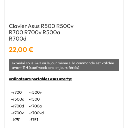
Clavier Asus R500 R500v
R700 R700v R500a
R700d
22,00 €
expédié sous 24H ou le jour même si la commande est validée
avant 11H (sauf week-end et jours fériés)
ordinateurs portables asus azerty:
-r700
-r500v
-r500a
-r500
-r700d
-r700a
-r700v
-r700vd
-k751
-f751