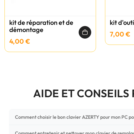
kit de réparation et de
kit d'out
démontage
7,00 €
4,00 €
AIDE ET CONSEILS
Comment choisir le bon clavier AZERTY pour mon PC po
Pour ne pas vous tromper, vérifiez trois points critiques
Comment entretenir et nettoyer mon clavier de rempl