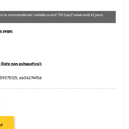
si la commande est validée avant 11H (sauf week-end et jours
o yoga:
(liste non exhaustive):
, 59375125, eb34274956
er