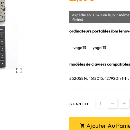
expédié sous 24H ou le jour même 
fériés)
ordinateurs portables ibm lenov
-yoga13
-yoga 13
modèles de claviers compatibles 

25205814, 1612015, 127920fr1-fr
QUANTITÉ
Ajouter Au Pani
