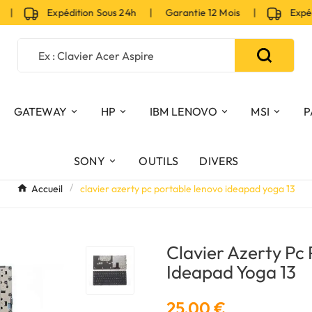
|
Expédition Sous 24h | Garantie 12 Mois |
Expéditi
GATEWAY
HP
IBM LENOVO
MSI
P
SONY
OUTILS
DIVERS
Accueil
clavier azerty pc portable lenovo ideapad yoga 13
Clavier Azerty Pc
Ideapad Yoga 13
25,00 €