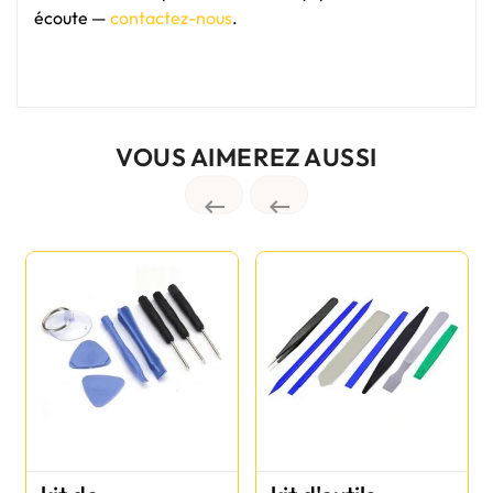
écoute —
contactez-nous
.
VOUS AIMEREZ AUSSI

