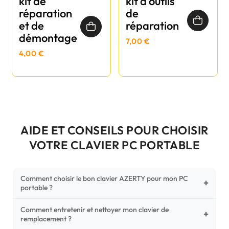
kit de
kit d'outils
réparation
de
et de
réparation
démontage
7,00 €
4,00 €
AIDE ET CONSEILS POUR CHOISIR
VOTRE CLAVIER PC PORTABLE
Comment choisir le bon clavier AZERTY pour mon PC
+
portable ?
Comment entretenir et nettoyer mon clavier de
Pour ne pas vous tromper, vérifiez trois points critiques sur
+
remplacement ?
votre clavier d'origine : la disposition (AZERTY Français), la