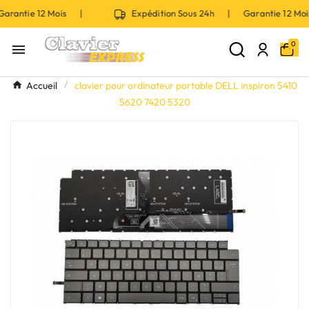
rantie 12 Mois |
Expédition Sous 24h | Garantie 12 Mo
0

Accueil
clavier pour ordinateur portable DELL inspiron 5410
5620 7420 5320