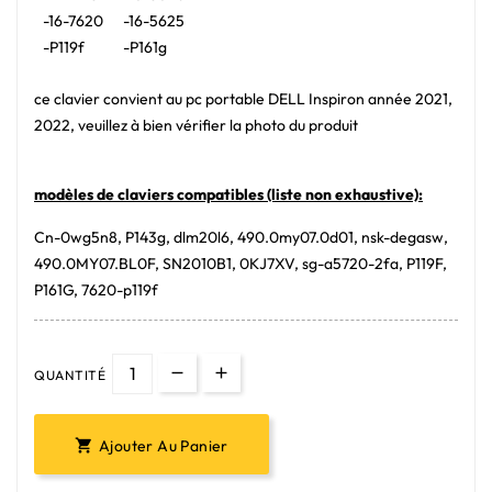
-16-7620
-16-5625
-P119f
-P161g
ce clavier convient au pc portable DELL Inspiron année 2021,
2022, veuillez à bien vérifier la photo du produit
modèles de claviers compatibles (liste non exhaustive):
Cn-0wg5n8, P143g, dlm20l6, 490.0my07.0d01, nsk-degasw,
490.0MY07.BL0F, SN2010B1, 0KJ7XV, sg-a5720-2fa, P119F,
P161G, 7620-p119f
QUANTITÉ
Ajouter Au Panier
