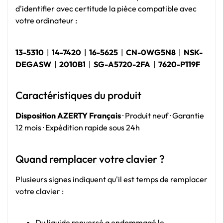
d'identifier avec certitude la pièce compatible avec
votre ordinateur :
13-5310
|
14-7420
|
16-5625
|
CN-0WG5N8
|
NSK-
DEGASW
|
2010B1
|
SG-A5720-2FA
|
7620-P119F
Caractéristiques du produit
Disposition AZERTY Français
· Produit neuf · Garantie
12 mois · Expédition rapide sous 24h
Quand remplacer votre clavier ?
Plusieurs signes indiquent qu'il est temps de remplacer
votre clavier :
Du liquide renversé a endommagé le