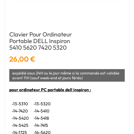
Clavier Pour Ordinateur
Portable DELL Inspiron
5410 5620 7420 5320
26,00 €
expédié sous 24H ou le jour même si la commande est validée
avant 11H (sauf week-end et jours fériés)
pour ordinateur PC portable dell inspiron :
-13-5310
-13-5320
-14-7420
-14-5410
-14-5420
-14-5418
-14-5425
-14-7415
-14-1725
-16-5620