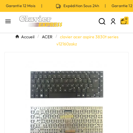
| Garantie 12 Mois |
Expédition Sous 24h | Garantie 1
0

Accueil
ACER
clavier acer aspire 3830t series
v12160zakz