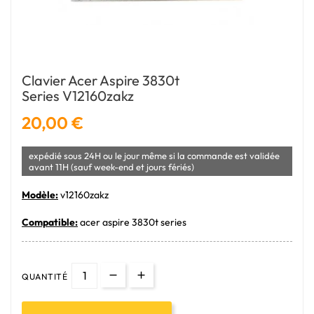
Clavier Acer Aspire 3830t
Series V12160zakz
20,00 €
expédié sous 24H ou le jour même si la commande est validée
avant 11H (sauf week-end et jours fériés)
Modèle:
v12160zakz
Compatible:
acer aspire 3830t series
QUANTITÉ