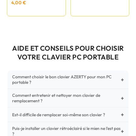
4,00 €
AIDE ET CONSEILS POUR CHOISIR
VOTRE CLAVIER PC PORTABLE
Comment choisir le bon clavier AZERTY pour mon PC
+
portable ?
Comment entretenir et nettoyer mon clavier de
Pour ne pas vous tromper, vérifiez trois points critiques sur
+
remplacement ?
votre clavier d'origine : la disposition (AZERTY Français), la
forme de la nappe de connexion (comparez avec nos
+
Un entretien régulier prolonge la vie de vos touches.
Est-il difficile de remplacer soi-même son clavier ?
photos HD) et l'emplacement des fixations (vis ou clips) au
Utilisez une bombe à air comprimé pour chasser les
dos du châssis.
poussières sous les mécanismes. Pour le nettoyage,
Puis-je installer un clavier rétroéclairé si le mien ne l'est pas
C'est une réparation accessible et très économique ! La
+
?
privilégiez un chiffon microfibre très légèrement humide.
plupart des claviers sont simplement clipsés ou maintenus