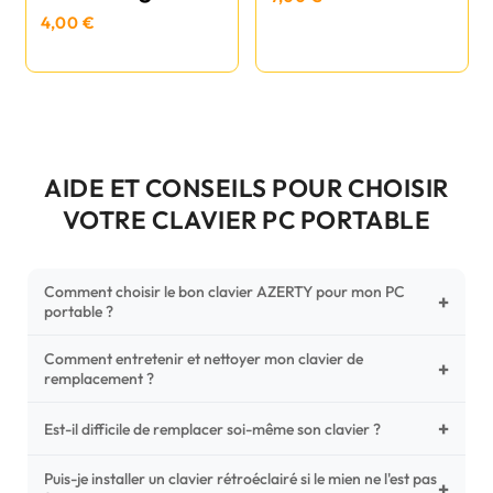
4,00 €
AIDE ET CONSEILS POUR CHOISIR
VOTRE CLAVIER PC PORTABLE
Comment choisir le bon clavier AZERTY pour mon PC
+
portable ?
Comment entretenir et nettoyer mon clavier de
Pour ne pas vous tromper, vérifiez trois points critiques sur
+
remplacement ?
votre clavier d'origine : la disposition (AZERTY Français), la
forme de la nappe de connexion (comparez avec nos
+
Un entretien régulier prolonge la vie de vos touches.
Est-il difficile de remplacer soi-même son clavier ?
photos HD) et l'emplacement des fixations (vis ou clips) au
Utilisez une bombe à air comprimé pour chasser les
dos du châssis.
poussières sous les mécanismes. Pour le nettoyage,
Puis-je installer un clavier rétroéclairé si le mien ne l'est pas
C'est une réparation accessible et très économique ! La
+