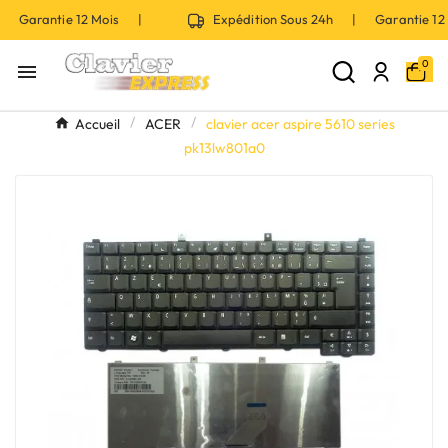
| Garantie 12 Mois |
Expédition Sous 24h | Garantie 1
0

Accueil
ACER
clavier acer aspire 5610 series
pk13lw801a0