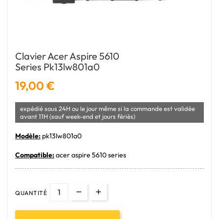
Clavier Acer Aspire 5610
Series Pk13lw801a0
19,00 €
expédié sous 24H ou le jour même si la commande est validée
avant 11H (sauf week-end et jours fériés)
Modèle:
pk13lw801a0
Compatible:
acer aspire 5610 series
QUANTITÉ