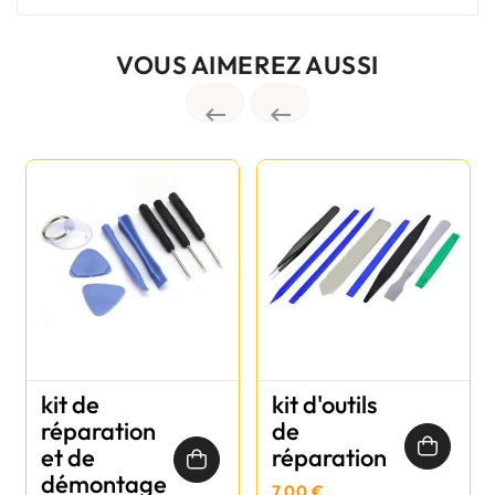
VOUS AIMEREZ AUSSI


kit de
kit d'outils
réparation
de
et de
réparation
démontage
7,00 €