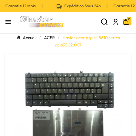
| Garantie 12 Mois |
Expédition Sous 24h | Garantie 1
0

Accueil
ACER
clavier acer aspire 5610 series
kb.a3502.007