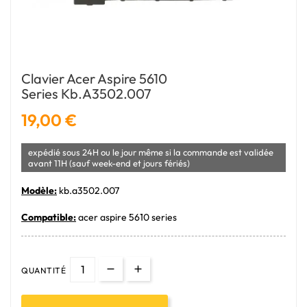
Clavier Acer Aspire 5610
Series Kb.a3502.007
19,00 €
expédié sous 24H ou le jour même si la commande est validée
avant 11H (sauf week-end et jours fériés)
Modèle:
kb.a3502.007
Compatible:
acer aspire 5610 series
QUANTITÉ