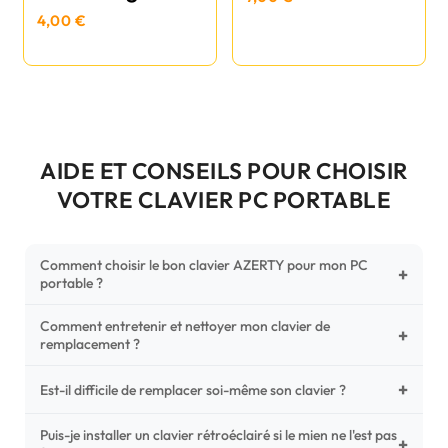
4,00 €
AIDE ET CONSEILS POUR CHOISIR
VOTRE CLAVIER PC PORTABLE
Comment choisir le bon clavier AZERTY pour mon PC
+
portable ?
Comment entretenir et nettoyer mon clavier de
Pour ne pas vous tromper, vérifiez trois points critiques sur
+
remplacement ?
votre clavier d'origine : la disposition (AZERTY Français), la
forme de la nappe de connexion (comparez avec nos
+
Un entretien régulier prolonge la vie de vos touches.
Est-il difficile de remplacer soi-même son clavier ?
photos HD) et l'emplacement des fixations (vis ou clips) au
Utilisez une bombe à air comprimé pour chasser les
dos du châssis.
poussières sous les mécanismes. Pour le nettoyage,
Puis-je installer un clavier rétroéclairé si le mien ne l'est pas
C'est une réparation accessible et très économique ! La
+