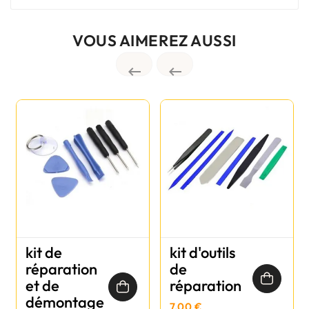
VOUS AIMEREZ AUSSI


kit de
kit d'outils
réparation
de
et de
réparation
démontage
7,00 €