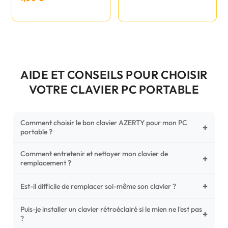
AIDE ET CONSEILS POUR CHOISIR
VOTRE CLAVIER PC PORTABLE
Comment choisir le bon clavier AZERTY pour mon PC
+
portable ?
Comment entretenir et nettoyer mon clavier de
Pour ne pas vous tromper, vérifiez trois points critiques sur
+
remplacement ?
votre clavier d'origine : la disposition (AZERTY Français), la
forme de la nappe de connexion (comparez avec nos
+
Un entretien régulier prolonge la vie de vos touches.
Est-il difficile de remplacer soi-même son clavier ?
photos HD) et l'emplacement des fixations (vis ou clips) au
Utilisez une bombe à air comprimé pour chasser les
dos du châssis.
poussières sous les mécanismes. Pour le nettoyage,
Puis-je installer un clavier rétroéclairé si le mien ne l'est pas
C'est une réparation accessible et très économique ! La
+
?
privilégiez un chiffon microfibre très légèrement humide.
plupart des claviers sont simplement clipsés ou maintenus