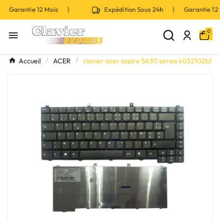
| Garantie 12 Mois |
Expédition Sous 24h | Garantie 1
0

Accueil
ACER
clavier acer aspire 5630 series k032102b1