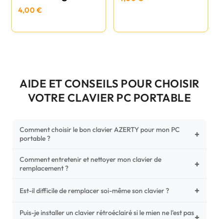
4,00 €
AIDE ET CONSEILS POUR CHOISIR
VOTRE CLAVIER PC PORTABLE
Comment choisir le bon clavier AZERTY pour mon PC
+
portable ?
Comment entretenir et nettoyer mon clavier de
Pour ne pas vous tromper, vérifiez trois points critiques sur
+
remplacement ?
votre clavier d'origine : la disposition (AZERTY Français), la
forme de la nappe de connexion (comparez avec nos
+
Un entretien régulier prolonge la vie de vos touches.
Est-il difficile de remplacer soi-même son clavier ?
photos HD) et l'emplacement des fixations (vis ou clips) au
Utilisez une bombe à air comprimé pour chasser les
dos du châssis.
poussières sous les mécanismes. Pour le nettoyage,
Puis-je installer un clavier rétroéclairé si le mien ne l'est pas
C'est une réparation accessible et très économique ! La
+