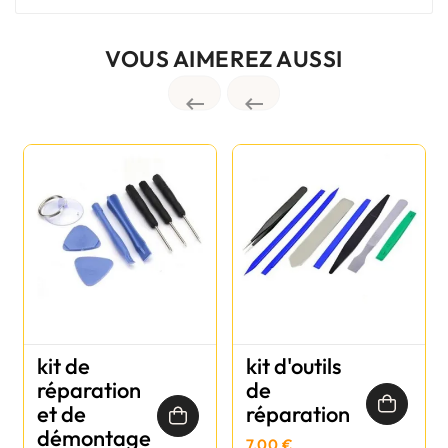
VOUS AIMEREZ AUSSI


kit de
kit d'outils
réparation
de
et de
réparation
démontage
7,00 €