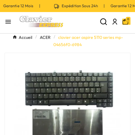
 Garantie 12 Mois |
Expédition Sous 24h | Garantie 12
0

Accueil
ACER
clavier acer aspire 5110 series mp-
04656f0-6984