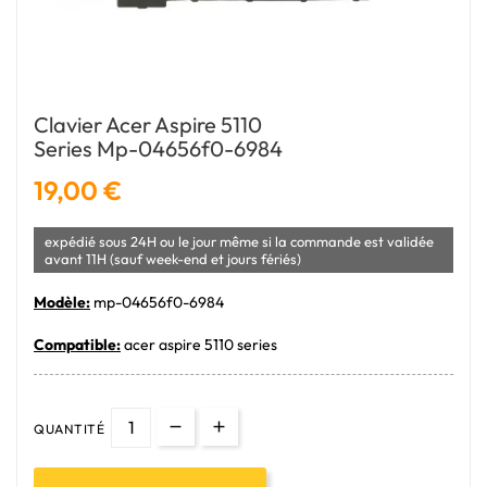
Clavier Acer Aspire 5110
Series Mp-04656f0-6984
19,00 €
expédié sous 24H ou le jour même si la commande est validée
avant 11H (sauf week-end et jours fériés)
Modèle:
mp-04656f0-6984
Compatible:
acer aspire 5110 series
QUANTITÉ