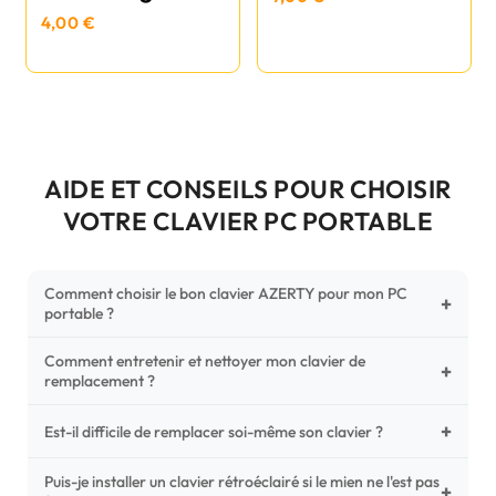
4,00 €
AIDE ET CONSEILS POUR CHOISIR
VOTRE CLAVIER PC PORTABLE
Comment choisir le bon clavier AZERTY pour mon PC
+
portable ?
Comment entretenir et nettoyer mon clavier de
Pour ne pas vous tromper, vérifiez trois points critiques sur
+
remplacement ?
votre clavier d'origine : la disposition (AZERTY Français), la
forme de la nappe de connexion (comparez avec nos
+
Un entretien régulier prolonge la vie de vos touches.
Est-il difficile de remplacer soi-même son clavier ?
photos HD) et l'emplacement des fixations (vis ou clips) au
Utilisez une bombe à air comprimé pour chasser les
dos du châssis.
poussières sous les mécanismes. Pour le nettoyage,
Puis-je installer un clavier rétroéclairé si le mien ne l'est pas
C'est une réparation accessible et très économique ! La
+