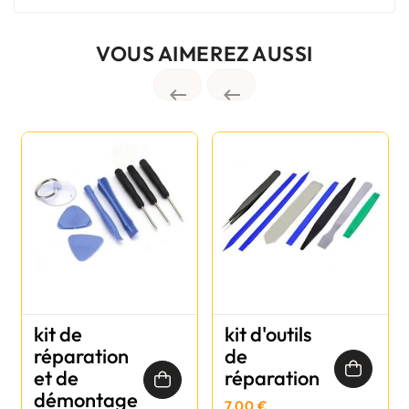
VOUS AIMEREZ AUSSI


kit de
kit d'outils
réparation
de
et de
réparation
démontage
7,00 €