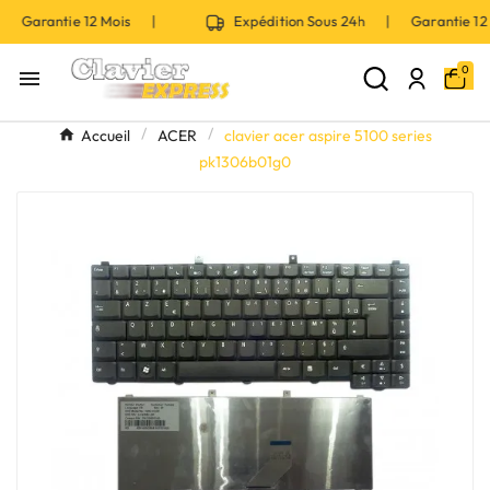
| Garantie 12 Mois |
Expédition Sous 24h | Garantie 1
0

Accueil
ACER
clavier acer aspire 5100 series
pk1306b01g0