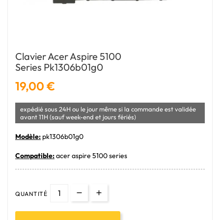
Clavier Acer Aspire 5100
Series Pk1306b01g0
19,00 €
expédié sous 24H ou le jour même si la commande est validée
avant 11H (sauf week-end et jours fériés)
Modèle:
pk1306b01g0
Compatible:
acer aspire 5100 series
QUANTITÉ