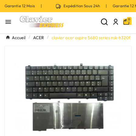
 Garantie 12 Mois |
Expédition Sous 24h | Garantie 12
0

Accueil
ACER
clavier acer aspire 5680 series nsk-h320f