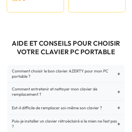
AIDE ET CONSEILS POUR CHOISIR
VOTRE CLAVIER PC PORTABLE
Comment choisir le bon clavier AZERTY pour mon PC
+
portable ?
Comment entretenir et nettoyer mon clavier de
Pour ne pas vous tromper, vérifiez trois points critiques sur
+
remplacement ?
votre clavier d'origine : la disposition (AZERTY Français), la
forme de la nappe de connexion (comparez avec nos
+
Un entretien régulier prolonge la vie de vos touches.
Est-il difficile de remplacer soi-même son clavier ?
photos HD) et l'emplacement des fixations (vis ou clips) au
Utilisez une bombe à air comprimé pour chasser les
dos du châssis.
poussières sous les mécanismes. Pour le nettoyage,
Puis-je installer un clavier rétroéclairé si le mien ne l'est pas
C'est une réparation accessible et très économique ! La
+
?
privilégiez un chiffon microfibre très légèrement humide.
plupart des claviers sont simplement clipsés ou maintenus