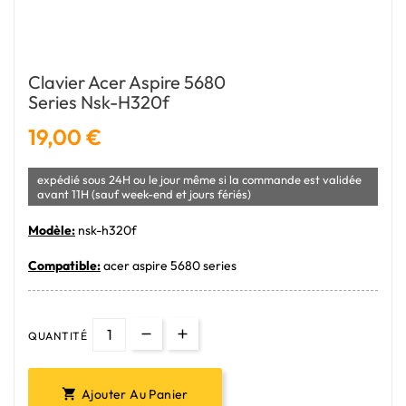
Clavier Acer Aspire 5680
Series Nsk-H320f
19,00 €
expédié sous 24H ou le jour même si la commande est validée
avant 11H (sauf week-end et jours fériés)
Modèle:
nsk-h320f
Compatible:
acer aspire 5680 series
QUANTITÉ
Ajouter Au Panier
