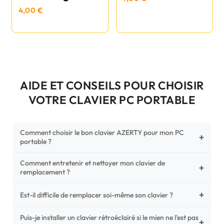
4,00 €
AIDE ET CONSEILS POUR CHOISIR
VOTRE CLAVIER PC PORTABLE
Comment choisir le bon clavier AZERTY pour mon PC
+
portable ?
Comment entretenir et nettoyer mon clavier de
Pour ne pas vous tromper, vérifiez trois points critiques sur
+
remplacement ?
votre clavier d'origine : la disposition (AZERTY Français), la
forme de la nappe de connexion (comparez avec nos
+
Un entretien régulier prolonge la vie de vos touches.
Est-il difficile de remplacer soi-même son clavier ?
photos HD) et l'emplacement des fixations (vis ou clips) au
Utilisez une bombe à air comprimé pour chasser les
dos du châssis.
poussières sous les mécanismes. Pour le nettoyage,
Puis-je installer un clavier rétroéclairé si le mien ne l'est pas
C'est une réparation accessible et très économique ! La
+