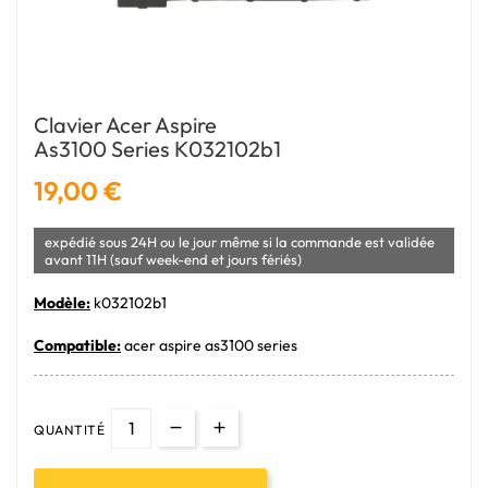
Clavier Acer Aspire
As3100 Series K032102b1
19,00 €
expédié sous 24H ou le jour même si la commande est validée
avant 11H (sauf week-end et jours fériés)
Modèle:
k032102b1
Compatible:
acer aspire as3100 series
QUANTITÉ