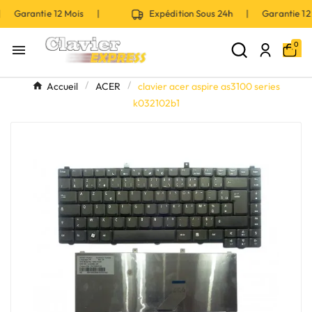
| Garantie 12 Mois |
Expédition Sous 24h | Garantie 1
0

Accueil
ACER
clavier acer aspire as3100 series
k032102b1