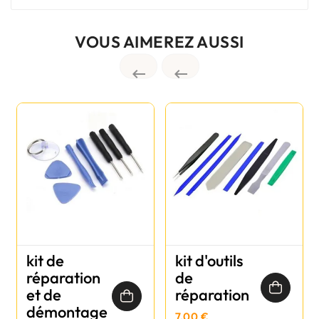
VOUS AIMEREZ AUSSI


kit de
kit d'outils
réparation
de
et de
réparation
démontage
7,00 €