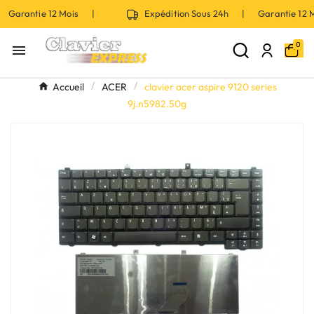
 Garantie 12 Mois |
Expédition Sous 24h | Garantie 12
0

Accueil
ACER
clavier acer aspire 9120 series
9j.n5982.50g