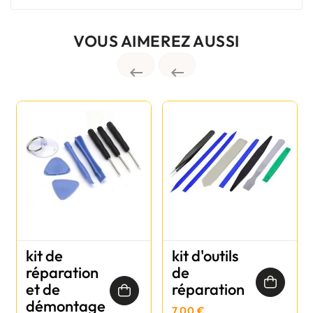
VOUS AIMEREZ AUSSI


kit de
kit d'outils
réparation
de
et de
réparation
démontage
7,00 €