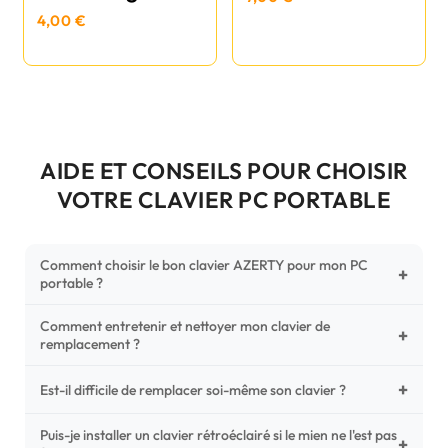
4,00 €
AIDE ET CONSEILS POUR CHOISIR
VOTRE CLAVIER PC PORTABLE
Comment choisir le bon clavier AZERTY pour mon PC
+
portable ?
Comment entretenir et nettoyer mon clavier de
Pour ne pas vous tromper, vérifiez trois points critiques sur
+
remplacement ?
votre clavier d'origine : la disposition (AZERTY Français), la
forme de la nappe de connexion (comparez avec nos
+
Un entretien régulier prolonge la vie de vos touches.
Est-il difficile de remplacer soi-même son clavier ?
photos HD) et l'emplacement des fixations (vis ou clips) au
Utilisez une bombe à air comprimé pour chasser les
dos du châssis.
poussières sous les mécanismes. Pour le nettoyage,
Puis-je installer un clavier rétroéclairé si le mien ne l'est pas
C'est une réparation accessible et très économique ! La
+