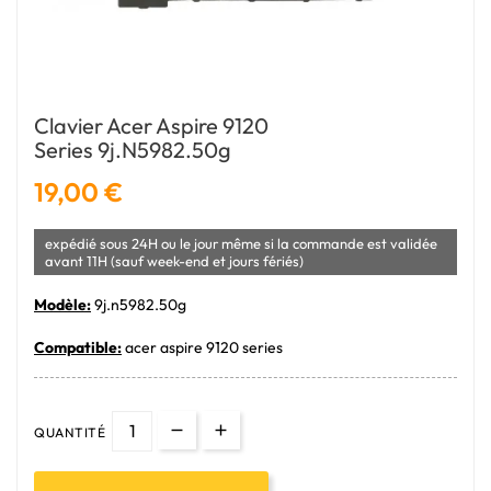
Clavier Acer Aspire 9120
Series 9j.n5982.50g
19,00 €
expédié sous 24H ou le jour même si la commande est validée
avant 11H (sauf week-end et jours fériés)
Modèle:
9j.n5982.50g
Compatible:
acer aspire 9120 series
QUANTITÉ