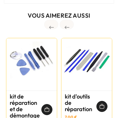
VOUS AIMEREZ AUSSI


kit de
kit d'outils
réparation
de
et de
réparation
démontage
7,00 €