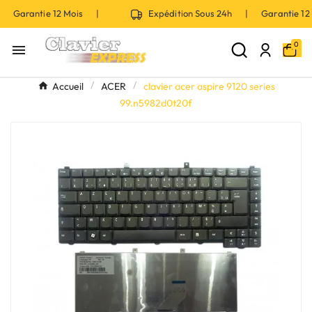
| Garantie 12 Mois |
Expédition Sous 24h | Garantie 1
0

Accueil
ACER
clavier acer aspire 9120 series
99.n5982d0t20f