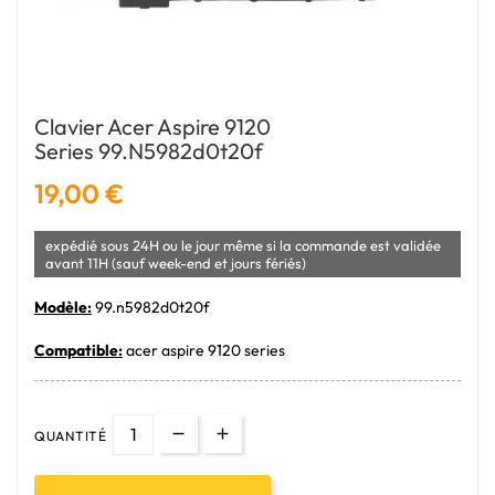
Clavier Acer Aspire 9120
Series 99.n5982d0t20f
19,00 €
expédié sous 24H ou le jour même si la commande est validée
avant 11H (sauf week-end et jours fériés)
Modèle:
99.n5982d0t20f
Compatible:
acer aspire 9120 series
QUANTITÉ