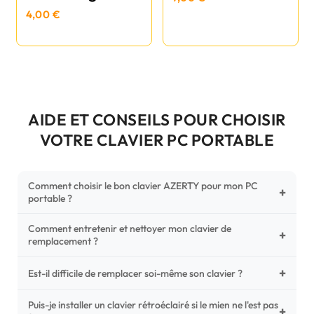
4,00 €
AIDE ET CONSEILS POUR CHOISIR
VOTRE CLAVIER PC PORTABLE
Comment choisir le bon clavier AZERTY pour mon PC
+
portable ?
Comment entretenir et nettoyer mon clavier de
Pour ne pas vous tromper, vérifiez trois points critiques sur
+
remplacement ?
votre clavier d'origine : la disposition (AZERTY Français), la
forme de la nappe de connexion (comparez avec nos
+
Un entretien régulier prolonge la vie de vos touches.
Est-il difficile de remplacer soi-même son clavier ?
photos HD) et l'emplacement des fixations (vis ou clips) au
Utilisez une bombe à air comprimé pour chasser les
dos du châssis.
poussières sous les mécanismes. Pour le nettoyage,
Puis-je installer un clavier rétroéclairé si le mien ne l'est pas
C'est une réparation accessible et très économique ! La
+