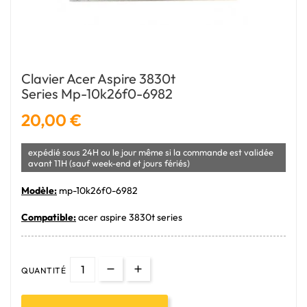
Clavier Acer Aspire 3830t
Series Mp-10k26f0-6982
20,00 €
expédié sous 24H ou le jour même si la commande est validée
avant 11H (sauf week-end et jours fériés)
Modèle:
mp-10k26f0-6982
Compatible:
acer aspire 3830t series
QUANTITÉ