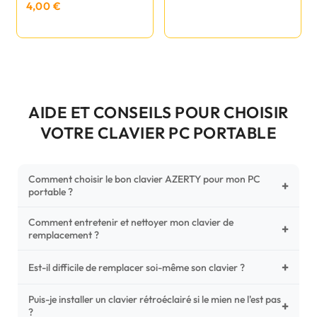
4,00 €
AIDE ET CONSEILS POUR CHOISIR
VOTRE CLAVIER PC PORTABLE
Comment choisir le bon clavier AZERTY pour mon PC
+
portable ?
Comment entretenir et nettoyer mon clavier de
Pour ne pas vous tromper, vérifiez trois points critiques sur
+
remplacement ?
votre clavier d'origine : la disposition (AZERTY Français), la
forme de la nappe de connexion (comparez avec nos
+
Un entretien régulier prolonge la vie de vos touches.
Est-il difficile de remplacer soi-même son clavier ?
photos HD) et l'emplacement des fixations (vis ou clips) au
Utilisez une bombe à air comprimé pour chasser les
dos du châssis.
poussières sous les mécanismes. Pour le nettoyage,
Puis-je installer un clavier rétroéclairé si le mien ne l'est pas
C'est une réparation accessible et très économique ! La
+
?
privilégiez un chiffon microfibre très légèrement humide.
plupart des claviers sont simplement clipsés ou maintenus