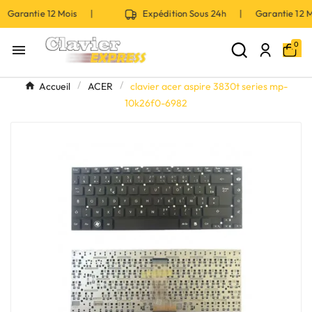
 Garantie 12 Mois |
Expédition Sous 24h | Garantie 12
0

Accueil
ACER
clavier acer aspire 3830t series mp-
10k26f0-6982