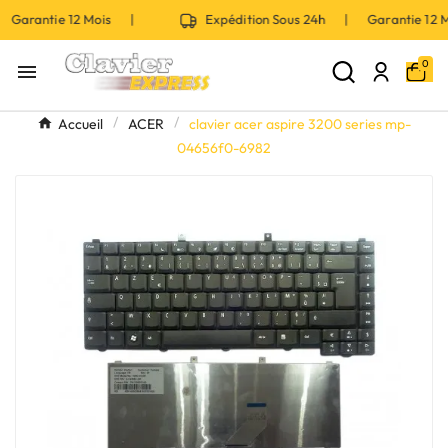
 Garantie 12 Mois |
Expédition Sous 24h | Garantie 12
0

Accueil
ACER
clavier acer aspire 3200 series mp-
04656f0-6982