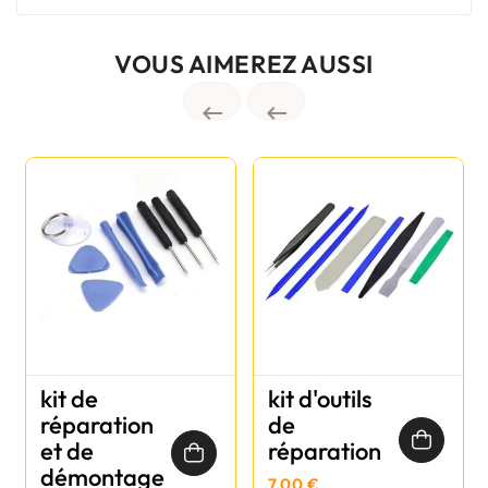
VOUS AIMEREZ AUSSI


kit de
kit d'outils
réparation
de
et de
réparation
démontage
7,00 €