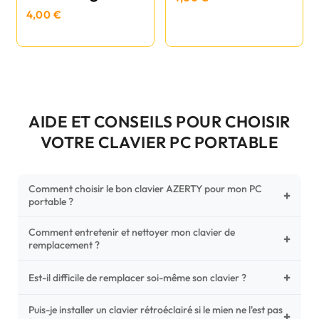
4,00 €
AIDE ET CONSEILS POUR CHOISIR
VOTRE CLAVIER PC PORTABLE
Comment choisir le bon clavier AZERTY pour mon PC
+
portable ?
Comment entretenir et nettoyer mon clavier de
Pour ne pas vous tromper, vérifiez trois points critiques sur
+
remplacement ?
votre clavier d'origine : la disposition (AZERTY Français), la
forme de la nappe de connexion (comparez avec nos
+
Un entretien régulier prolonge la vie de vos touches.
Est-il difficile de remplacer soi-même son clavier ?
photos HD) et l'emplacement des fixations (vis ou clips) au
Utilisez une bombe à air comprimé pour chasser les
dos du châssis.
poussières sous les mécanismes. Pour le nettoyage,
Puis-je installer un clavier rétroéclairé si le mien ne l'est pas
C'est une réparation accessible et très économique ! La
+