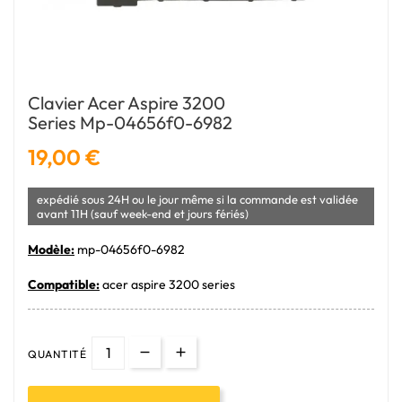
Clavier Acer Aspire 3200
Series Mp-04656f0-6982
19,00 €
expédié sous 24H ou le jour même si la commande est validée
avant 11H (sauf week-end et jours fériés)
Modèle:
mp-04656f0-6982
Compatible:
acer aspire 3200 series
QUANTITÉ