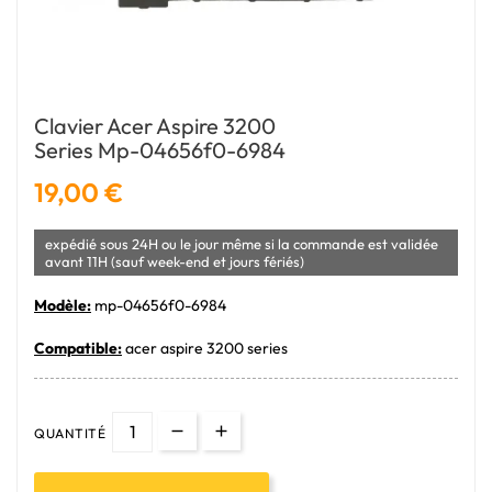
Clavier Acer Aspire 3200
Series Mp-04656f0-6984
19,00 €
expédié sous 24H ou le jour même si la commande est validée
avant 11H (sauf week-end et jours fériés)
Modèle:
mp-04656f0-6984
Compatible:
acer aspire 3200 series
QUANTITÉ