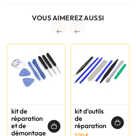
VOUS AIMEREZ AUSSI


kit de
kit d'outils
réparation
de
et de
réparation
démontage
7,00 €