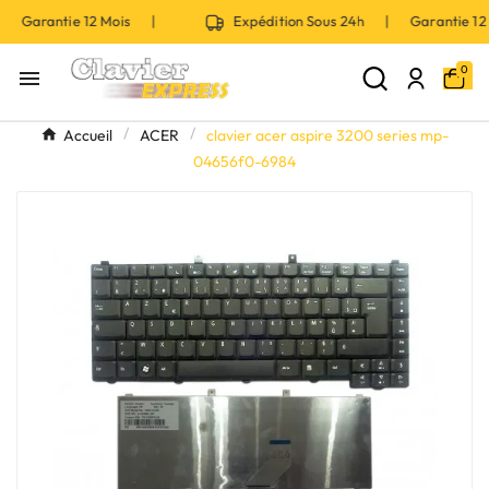
| Garantie 12 Mois |
Expédition Sous 24h | Garantie 1
0

Accueil
ACER
clavier acer aspire 3200 series mp-
04656f0-6984