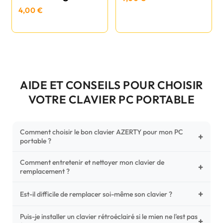
4,00 €
AIDE ET CONSEILS POUR CHOISIR
VOTRE CLAVIER PC PORTABLE
Comment choisir le bon clavier AZERTY pour mon PC
+
portable ?
Comment entretenir et nettoyer mon clavier de
Pour ne pas vous tromper, vérifiez trois points critiques sur
+
remplacement ?
votre clavier d'origine : la disposition (AZERTY Français), la
forme de la nappe de connexion (comparez avec nos
+
Un entretien régulier prolonge la vie de vos touches.
Est-il difficile de remplacer soi-même son clavier ?
photos HD) et l'emplacement des fixations (vis ou clips) au
Utilisez une bombe à air comprimé pour chasser les
dos du châssis.
poussières sous les mécanismes. Pour le nettoyage,
Puis-je installer un clavier rétroéclairé si le mien ne l'est pas
C'est une réparation accessible et très économique ! La
+