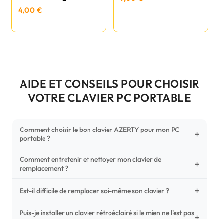
4,00 €
AIDE ET CONSEILS POUR CHOISIR
VOTRE CLAVIER PC PORTABLE
Comment choisir le bon clavier AZERTY pour mon PC
+
portable ?
Comment entretenir et nettoyer mon clavier de
Pour ne pas vous tromper, vérifiez trois points critiques sur
+
remplacement ?
votre clavier d'origine : la disposition (AZERTY Français), la
forme de la nappe de connexion (comparez avec nos
+
Un entretien régulier prolonge la vie de vos touches.
Est-il difficile de remplacer soi-même son clavier ?
photos HD) et l'emplacement des fixations (vis ou clips) au
Utilisez une bombe à air comprimé pour chasser les
dos du châssis.
poussières sous les mécanismes. Pour le nettoyage,
Puis-je installer un clavier rétroéclairé si le mien ne l'est pas
C'est une réparation accessible et très économique ! La
+