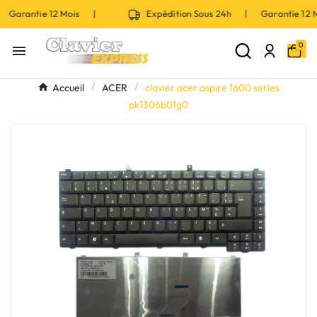
 Garantie 12 Mois |
Expédition Sous 24h | Garantie 12
0

Accueil
ACER
clavier acer aspire 1600 series
pk1306b01g0