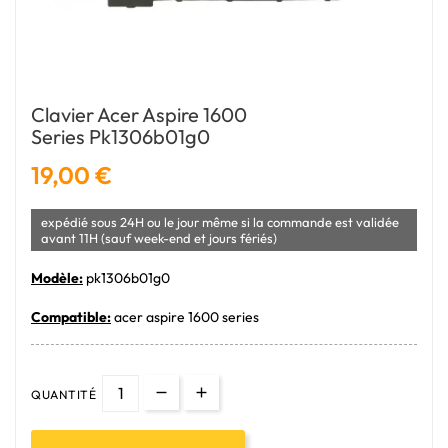
Clavier Acer Aspire 1600
Series Pk1306b01g0
19,00 €
expédié sous 24H ou le jour même si la commande est validée
avant 11H (sauf week-end et jours fériés)
Modèle:
pk1306b01g0
Compatible:
acer aspire 1600 series
QUANTITÉ