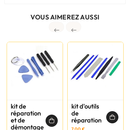
VOUS AIMEREZ AUSSI


kit de
kit d'outils
réparation
de
et de
réparation
démontage
7,00 €