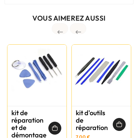
VOUS AIMEREZ AUSSI


kit de
kit d'outils
réparation
de
et de
réparation
démontage
7,00 €