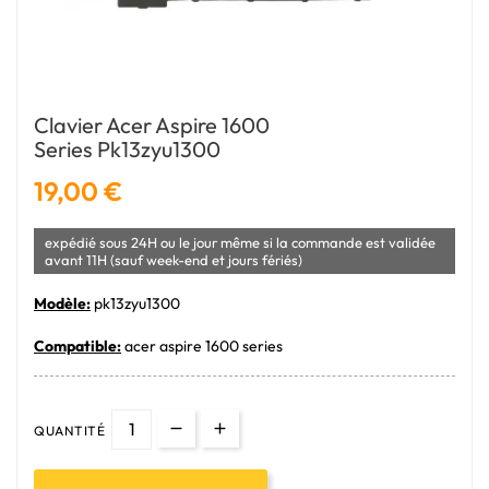
Clavier Acer Aspire 1600
Series Pk13zyu1300
19,00 €
expédié sous 24H ou le jour même si la commande est validée
avant 11H (sauf week-end et jours fériés)
Modèle:
pk13zyu1300
Compatible:
acer aspire 1600 series
QUANTITÉ