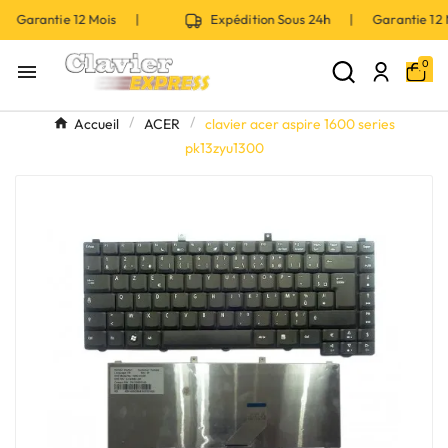
| Garantie 12 Mois |
Expédition Sous 24h | Garantie 1
0

Accueil
ACER
clavier acer aspire 1600 series
pk13zyu1300