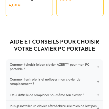
4,00 €
AIDE ET CONSEILS POUR CHOISIR
VOTRE CLAVIER PC PORTABLE
Comment choisir le bon clavier AZERTY pour mon PC
+
portable ?
Comment entretenir et nettoyer mon clavier de
Pour ne pas vous tromper, vérifiez trois points critiques sur
+
remplacement ?
votre clavier d'origine : la disposition (AZERTY Français), la
forme de la nappe de connexion (comparez avec nos
+
Un entretien régulier prolonge la vie de vos touches.
Est-il difficile de remplacer soi-même son clavier ?
photos HD) et l'emplacement des fixations (vis ou clips) au
Utilisez une bombe à air comprimé pour chasser les
dos du châssis.
poussières sous les mécanismes. Pour le nettoyage,
Puis-je installer un clavier rétroéclairé si le mien ne l'est pas
C'est une réparation accessible et très économique ! La
+