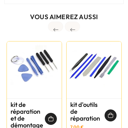
VOUS AIMEREZ AUSSI


kit de
kit d'outils
réparation
de
et de
réparation
démontage
7,00 €