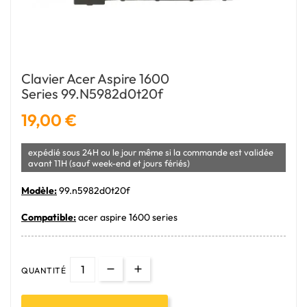
Clavier Acer Aspire 1600
Series 99.n5982d0t20f
19,00 €
expédié sous 24H ou le jour même si la commande est validée
avant 11H (sauf week-end et jours fériés)
Modèle:
99.n5982d0t20f
Compatible:
acer aspire 1600 series
QUANTITÉ