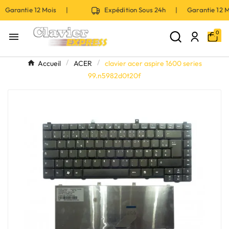
 Garantie 12 Mois |
Expédition Sous 24h | Garantie 12
0

Accueil
ACER
clavier acer aspire 1600 series
99.n5982d0t20f