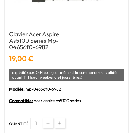
Clavier Acer Aspire
As5100 Series Mp-
04656f0-6982
19,00 €
expédié sous 24H ou le jour même si la commande est validée
avant 11H (sauf week-end et jours fériés)
Modèle:
mp-04656f0-6982
Compatible:
acer aspire as5100 series
QUANTITÉ