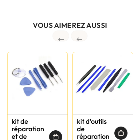
VOUS AIMEREZ AUSSI


kit de
kit d'outils
réparation
de
et de
réparation