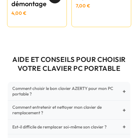
démontage
7,00 €
4,00 €
AIDE ET CONSEILS POUR CHOISIR
VOTRE CLAVIER PC PORTABLE
Comment choisir le bon clavier AZERTY pour mon PC
+
portable ?
Comment entretenir et nettoyer mon clavier de
Pour ne pas vous tromper, vérifiez trois points critiques sur
+
remplacement ?
votre clavier d'origine : la disposition (AZERTY Français), la
forme de la nappe de connexion (comparez avec nos
+
Un entretien régulier prolonge la vie de vos touches.
Est-il difficile de remplacer soi-même son clavier ?
photos HD) et l'emplacement des fixations (vis ou clips) au
Utilisez une bombe à air comprimé pour chasser les
dos du châssis.