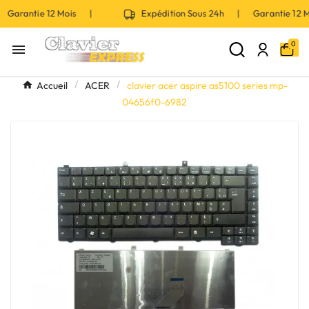
 Garantie 12 Mois |
Expédition Sous 24h | Garantie 12
0

Accueil
ACER
clavier acer aspire as5100 series mp-
04656f0-6982