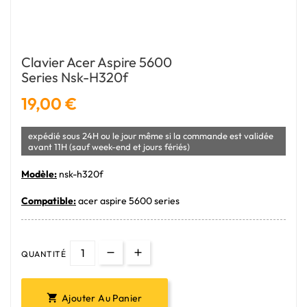
Clavier Acer Aspire 5600
Series Nsk-H320f
19,00 €
expédié sous 24H ou le jour même si la commande est validée
avant 11H (sauf week-end et jours fériés)
Modèle:
nsk-h320f
Compatible:
acer aspire 5600 series
QUANTITÉ
Ajouter Au Panier
