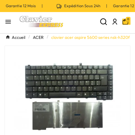
| Garantie 12 Mois |
Expédition Sous 24h | Garantie 1
0

Accueil
ACER
clavier acer aspire 5600 series nsk-h320f