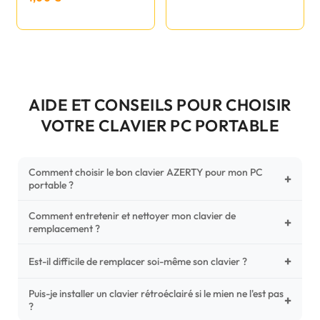
AIDE ET CONSEILS POUR CHOISIR
VOTRE CLAVIER PC PORTABLE
Comment choisir le bon clavier AZERTY pour mon PC
+
portable ?
Comment entretenir et nettoyer mon clavier de
Pour ne pas vous tromper, vérifiez trois points critiques sur
+
remplacement ?
votre clavier d'origine : la disposition (AZERTY Français), la
forme de la nappe de connexion (comparez avec nos
+
Un entretien régulier prolonge la vie de vos touches.
Est-il difficile de remplacer soi-même son clavier ?
photos HD) et l'emplacement des fixations (vis ou clips) au
Utilisez une bombe à air comprimé pour chasser les
dos du châssis.
poussières sous les mécanismes. Pour le nettoyage,
Puis-je installer un clavier rétroéclairé si le mien ne l'est pas
C'est une réparation accessible et très économique ! La
+
?
privilégiez un chiffon microfibre très légèrement humide.
plupart des claviers sont simplement clipsés ou maintenus