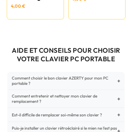
4,00 €
AIDE ET CONSEILS POUR CHOISIR
VOTRE CLAVIER PC PORTABLE
Comment choisir le bon clavier AZERTY pour mon PC
+
portable ?
Comment entretenir et nettoyer mon clavier de
Pour ne pas vous tromper, vérifiez trois points critiques sur
+
remplacement ?
votre clavier d'origine : la disposition (AZERTY Français), la
forme de la nappe de connexion (comparez avec nos
+
Un entretien régulier prolonge la vie de vos touches.
Est-il difficile de remplacer soi-même son clavier ?
photos HD) et l'emplacement des fixations (vis ou clips) au
Utilisez une bombe à air comprimé pour chasser les
dos du châssis.
poussières sous les mécanismes. Pour le nettoyage,
Puis-je installer un clavier rétroéclairé si le mien ne l'est pas
C'est une réparation accessible et très économique ! La
+