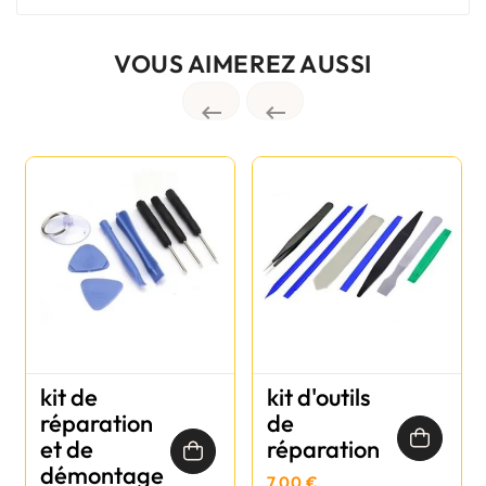
VOUS AIMEREZ AUSSI


kit de
kit d'outils
réparation
de
et de
réparation
démontage
7,00 €