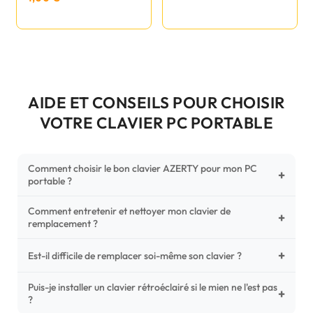
AIDE ET CONSEILS POUR CHOISIR
VOTRE CLAVIER PC PORTABLE
Comment choisir le bon clavier AZERTY pour mon PC
+
portable ?
Comment entretenir et nettoyer mon clavier de
Pour ne pas vous tromper, vérifiez trois points critiques sur
+
remplacement ?
votre clavier d'origine : la disposition (AZERTY Français), la
forme de la nappe de connexion (comparez avec nos
+
Un entretien régulier prolonge la vie de vos touches.
Est-il difficile de remplacer soi-même son clavier ?
photos HD) et l'emplacement des fixations (vis ou clips) au
Utilisez une bombe à air comprimé pour chasser les
dos du châssis.
poussières sous les mécanismes. Pour le nettoyage,
Puis-je installer un clavier rétroéclairé si le mien ne l'est pas
C'est une réparation accessible et très économique ! La
+
?
privilégiez un chiffon microfibre très légèrement humide.
plupart des claviers sont simplement clipsés ou maintenus