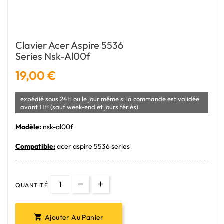
Clavier Acer Aspire 5536
Series Nsk-Al00f
19,00 €
expédié sous 24H ou le jour même si la commande est validée
avant 11H (sauf week-end et jours fériés)
Modèle:
nsk-al00f
Compatible:
acer aspire 5536 series
QUANTITÉ
Ajouter Au Panier
