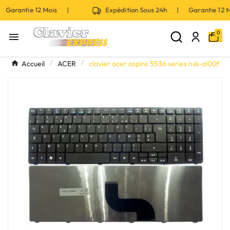
 Garantie 12 Mois |
Expédition Sous 24h | Garantie 12
0

Accueil
ACER
clavier acer aspire 5536 series nsk-al00f