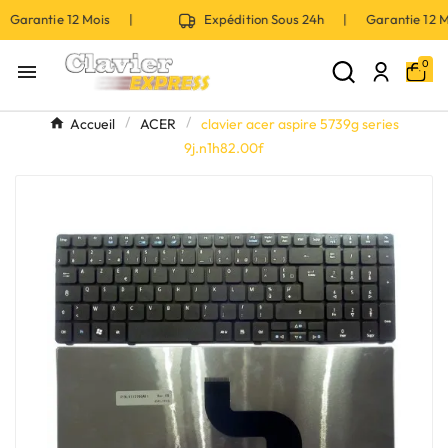
 Garantie 12 Mois |
Expédition Sous 24h | Garantie 12
0

Accueil
ACER
clavier acer aspire 5739g series
9j.n1h82.00f