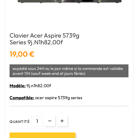
Clavier Acer Aspire 5739g
Series 9j.n1h82.00f
19,00 €
expédié sous 24H ou le jour même si la commande est validée
avant 11H (sauf week-end et jours fériés)
Modèle:
9j.n1h82.00f
Compatible:
acer aspire 5739g series
QUANTITÉ