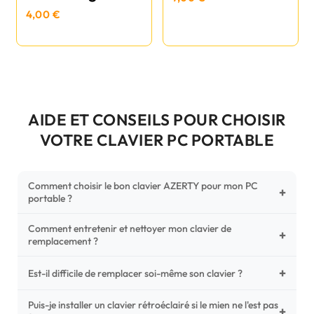
4,00 €
AIDE ET CONSEILS POUR CHOISIR
VOTRE CLAVIER PC PORTABLE
Comment choisir le bon clavier AZERTY pour mon PC
+
portable ?
Comment entretenir et nettoyer mon clavier de
Pour ne pas vous tromper, vérifiez trois points critiques sur
+
remplacement ?
votre clavier d'origine : la disposition (AZERTY Français), la
forme de la nappe de connexion (comparez avec nos
+
Un entretien régulier prolonge la vie de vos touches.
Est-il difficile de remplacer soi-même son clavier ?
photos HD) et l'emplacement des fixations (vis ou clips) au
Utilisez une bombe à air comprimé pour chasser les
dos du châssis.
poussières sous les mécanismes. Pour le nettoyage,
Puis-je installer un clavier rétroéclairé si le mien ne l'est pas
C'est une réparation accessible et très économique ! La
+