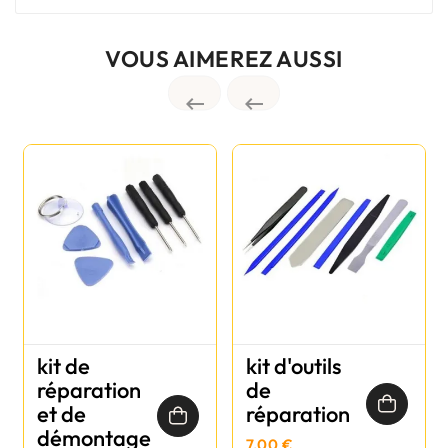
VOUS AIMEREZ AUSSI


kit de
kit d'outils
réparation
de
et de
réparation
démontage
7,00 €