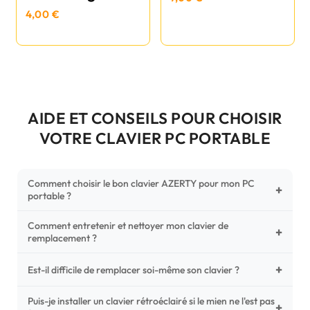
4,00 €
AIDE ET CONSEILS POUR CHOISIR
VOTRE CLAVIER PC PORTABLE
Comment choisir le bon clavier AZERTY pour mon PC
+
portable ?
Comment entretenir et nettoyer mon clavier de
Pour ne pas vous tromper, vérifiez trois points critiques sur
+
remplacement ?
votre clavier d'origine : la disposition (AZERTY Français), la
forme de la nappe de connexion (comparez avec nos
+
Un entretien régulier prolonge la vie de vos touches.
Est-il difficile de remplacer soi-même son clavier ?
photos HD) et l'emplacement des fixations (vis ou clips) au
Utilisez une bombe à air comprimé pour chasser les
dos du châssis.
poussières sous les mécanismes. Pour le nettoyage,
Puis-je installer un clavier rétroéclairé si le mien ne l'est pas
C'est une réparation accessible et très économique ! La
+