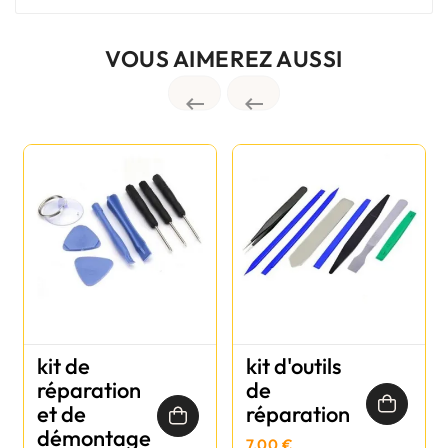
VOUS AIMEREZ AUSSI


kit de
kit d'outils
réparation
de
et de
réparation
démontage
7,00 €