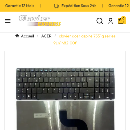
| Garantie 12 Mois |
Expédition Sous 24h | Garantie 1
0

Accueil
ACER
clavier acer aspire 7551g series
9j.n1h82.00f