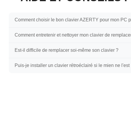
Comment choisir le bon clavier AZERTY pour mon PC p
Comment entretenir et nettoyer mon clavier de remplac
Pour ne pas vous tromper, vérifiez trois points critique
photos HD) et l'emplacement des fixations (vis ou clips)
Est-il difficile de remplacer soi-même son clavier ?
Un entretien régulier prolonge la vie de vos touches. U
chiffon microfibre très légèrement humide. Évitez tout liqui
Puis-je installer un clavier rétroéclairé si le mien ne l'est
C'est une réparation accessible et très économique ! La
économisez les frais de main-d'œuvre tout en redonnant 
Le rétroéclairage nécessite un connecteur spécifique sur 
la présence d'un petit connecteur libre dédié à la napp