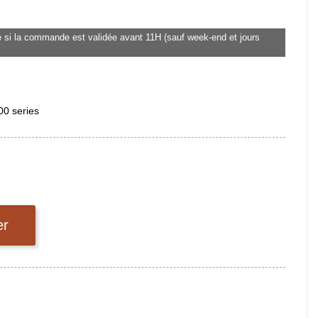
 si la commande est validée avant 11H (sauf week-end et jours
00 series
er