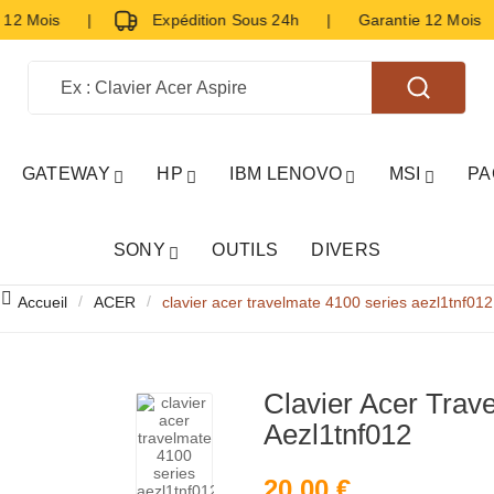
12 Mois |
Expédition Sous 24h | Garantie 12 Mois
GATEWAY
HP
IBM LENOVO
MSI
PA
SONY
OUTILS
DIVERS
Accueil
ACER
clavier acer travelmate 4100 series aezl1tnf012

Clavier Acer Trav
Aezl1tnf012
20,00 €