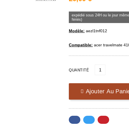
expédié sous 24H ou le jour même
fériés)
Modèle:
aezl1tnf012
Compatible:
acer travelmate 41
QUANTITÉ
Ajouter Au Pani
