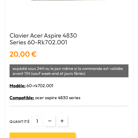
Clavier Acer Aspire 4830
Series 60-Rk702.001
20,00 €
expédié sous 24H ou le jour même si la commande est validée
avant 11H (sauf week-end et jours fériés)
Modèle:
60-rk702.001
Compatible:
acer aspire 4830 series
QUANTITÉ