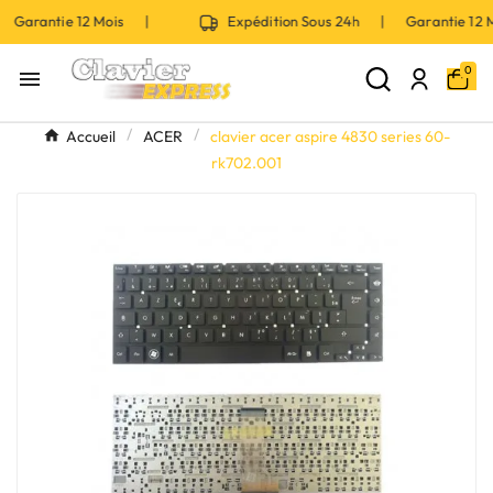
 Garantie 12 Mois |
Expédition Sous 24h | Garantie 12
0

Accueil
ACER
clavier acer aspire 4830 series 60-
rk702.001