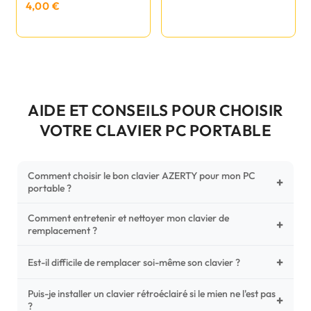
4,00 €
AIDE ET CONSEILS POUR CHOISIR
VOTRE CLAVIER PC PORTABLE
Comment choisir le bon clavier AZERTY pour mon PC
+
portable ?
Comment entretenir et nettoyer mon clavier de
Pour ne pas vous tromper, vérifiez trois points critiques sur
+
remplacement ?
votre clavier d'origine : la disposition (AZERTY Français), la
forme de la nappe de connexion (comparez avec nos
+
Un entretien régulier prolonge la vie de vos touches.
Est-il difficile de remplacer soi-même son clavier ?
photos HD) et l'emplacement des fixations (vis ou clips) au
Utilisez une bombe à air comprimé pour chasser les
dos du châssis.
poussières sous les mécanismes. Pour le nettoyage,
Puis-je installer un clavier rétroéclairé si le mien ne l'est pas
C'est une réparation accessible et très économique ! La
+
?
privilégiez un chiffon microfibre très légèrement humide.
plupart des claviers sont simplement clipsés ou maintenus