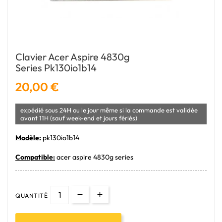
Clavier Acer Aspire 4830g
Series Pk130io1b14
20,00 €
expédié sous 24H ou le jour même si la commande est validée
avant 11H (sauf week-end et jours fériés)
Modèle:
pk130io1b14
Compatible:
acer aspire 4830g series
QUANTITÉ