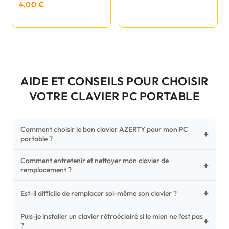
4,00 €
AIDE ET CONSEILS POUR CHOISIR
VOTRE CLAVIER PC PORTABLE
Comment choisir le bon clavier AZERTY pour mon PC
+
portable ?
Comment entretenir et nettoyer mon clavier de
Pour ne pas vous tromper, vérifiez trois points critiques sur
+
remplacement ?
votre clavier d'origine : la disposition (AZERTY Français), la
forme de la nappe de connexion (comparez avec nos
+
Un entretien régulier prolonge la vie de vos touches.
Est-il difficile de remplacer soi-même son clavier ?
photos HD) et l'emplacement des fixations (vis ou clips) au
Utilisez une bombe à air comprimé pour chasser les
dos du châssis.
poussières sous les mécanismes. Pour le nettoyage,
Puis-je installer un clavier rétroéclairé si le mien ne l'est pas
C'est une réparation accessible et très économique ! La
+
?
privilégiez un chiffon microfibre très légèrement humide.
plupart des claviers sont simplement clipsés ou maintenus