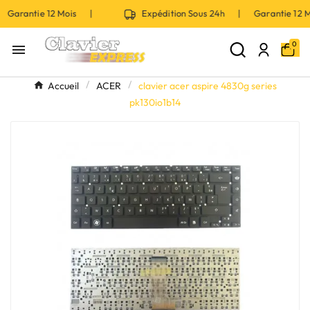
 Garantie 12 Mois |
Expédition Sous 24h | Garantie 12
0

Accueil
ACER
clavier acer aspire 4830g series
pk130io1b14