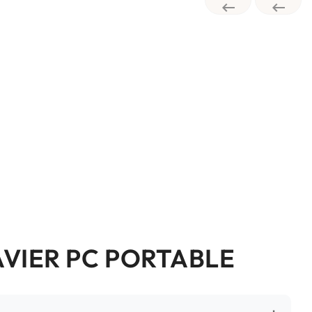


AVIER PC PORTABLE