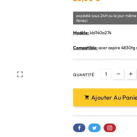
expédié sous 24H ou le jour même 
fériés)
Modèle:
kbl140a274
Compatible:
acer aspire 4830tg 

QUANTITÉ
Ajouter Au Pani
