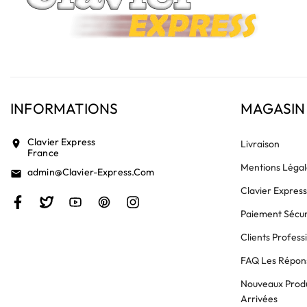
INFORMATIONS
MAGASIN
Clavier Express
location_on
Livraison
France
Mentions Légal
Admin@clavier-Express.com
email
Clavier Expres
Paiement Sécur
Clients Profess
FAQ Les Répons
Nouveaux Produ
Arrivées