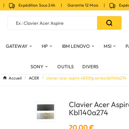
|
Expédition Sous 24h | Garantie 12 Mois |
Expéditi
GATEWAY
HP
IBM LENOVO
MSI
P
SONY
OUTILS
DIVERS
Accueil
ACER
clavier acer aspire 4830tg series kbl140a274
Clavier Acer Aspi
Kbl140a274
20,00 €