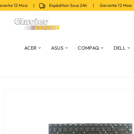
tie 12 Mois |
Expédition Sous 24h | Garantie 12 Mois 
ACER
ASUS
COMPAQ
DELL