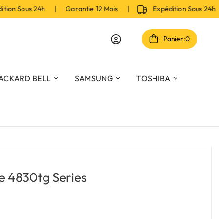
on Sous 24h | Garantie 12 Mois |
Expédition Sous 24h 
Panier:
0
ACKARD BELL
SAMSUNG
TOSHIBA
re 4830tg Series