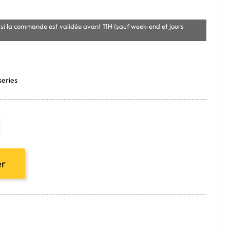
si la commande est validée avant 11H (sauf week-end et jours
series
er