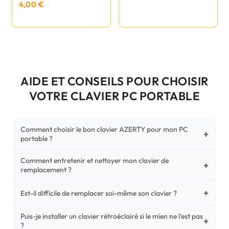
4,00 €
AIDE ET CONSEILS POUR CHOISIR
VOTRE CLAVIER PC PORTABLE
Comment choisir le bon clavier AZERTY pour mon PC
+
portable ?
Comment entretenir et nettoyer mon clavier de
Pour ne pas vous tromper, vérifiez trois points critiques sur
+
remplacement ?
votre clavier d'origine : la disposition (AZERTY Français), la
forme de la nappe de connexion (comparez avec nos
+
Un entretien régulier prolonge la vie de vos touches.
Est-il difficile de remplacer soi-même son clavier ?
photos HD) et l'emplacement des fixations (vis ou clips) au
Utilisez une bombe à air comprimé pour chasser les
dos du châssis.
poussières sous les mécanismes. Pour le nettoyage,
Puis-je installer un clavier rétroéclairé si le mien ne l'est pas
C'est une réparation accessible et très économique ! La
+
?
privilégiez un chiffon microfibre très légèrement humide.
plupart des claviers sont simplement clipsés ou maintenus