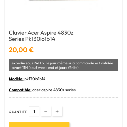
Clavier Acer Aspire 4830z
Series Pk130io1b14
20,00 €
expédié sous 24H ou le jour même si la commande est validée
avant 11H (sauf week-end et jours fériés)
Modèle:
pk130io1b14
Compatible:
acer aspire 4830z series
QUANTITÉ