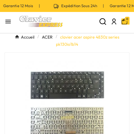
 Garantie 12 Mois |
Expédition Sous 24h | Garantie 12
0

Accueil
ACER
clavier acer aspire 4830z series
pk130io1b14