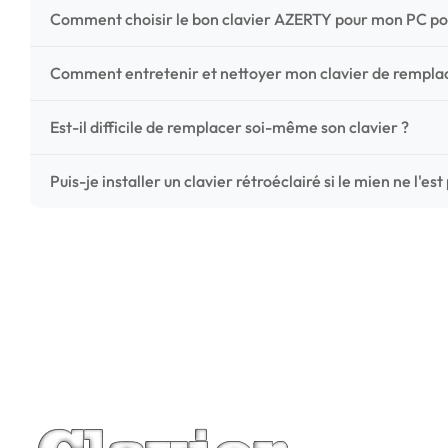
Comment choisir le bon clavier AZERTY pour mon PC po
Pour ne pas vous tromper, vérifiez trois points critiques
Comment entretenir et nettoyer mon clavier de rempl
photos HD) et l'emplacement des fixations (vis ou clips) a
Un entretien régulier prolonge la vie de vos touches. Ut
Est-il difficile de remplacer soi-même son clavier ?
chiffon microfibre très légèrement humide. Évitez tout liqu
C'est une réparation accessible et très économique ! La
Puis-je installer un clavier rétroéclairé si le mien ne l'est
économisez les frais de main-d'œuvre tout en redonnant 
Le rétroéclairage nécessite un connecteur spécifique sur 
vérifiez la présence d'un petit connecteur libre dédié 