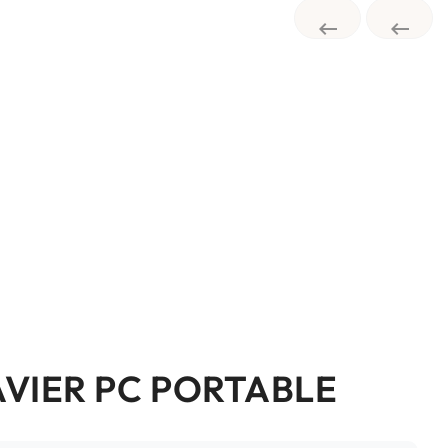


AVIER PC PORTABLE