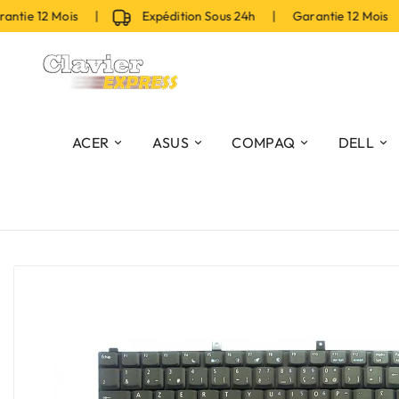
tie 12 Mois |
Expédition Sous 24h | Garantie 12 Mois |
ACER
ASUS
COMPAQ
DELL