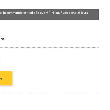
si la commande est validée avant 11H (sauf week-end et jours
ies
er