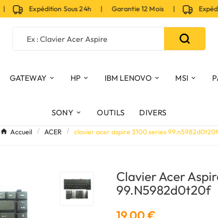
Expédition Sous 24h | Garantie 12 Mois |
Expéditio
GATEWAY
HP
IBM LENOVO
MSI
P
SONY
OUTILS
DIVERS
Accueil
ACER
clavier acer aspire 3100 series 99.n5982d0t20
Clavier Acer Aspir
99.n5982d0t20f
19,00 €