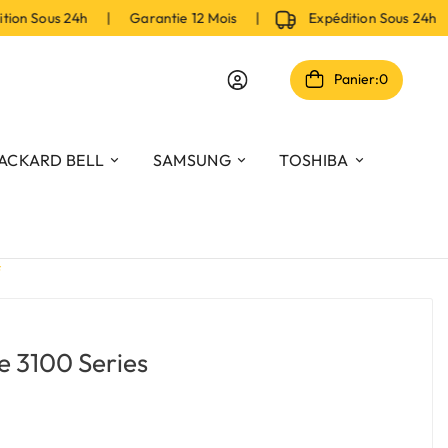
n Sous 24h | Garantie 12 Mois |
Expédition Sous 24h |
Panier:
0
ACKARD BELL
SAMSUNG
TOSHIBA
f
e 3100 Series