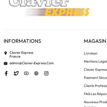
INFORMATIONS
MAGASIN
Clavier Express
location_on
Livraison
France
Mentions Légal
Admin@clavier-Express.com
email
Clavier Expres
Paiement Sécur
Clients Profess
FAQ Les Répons
Nouveaux Produ