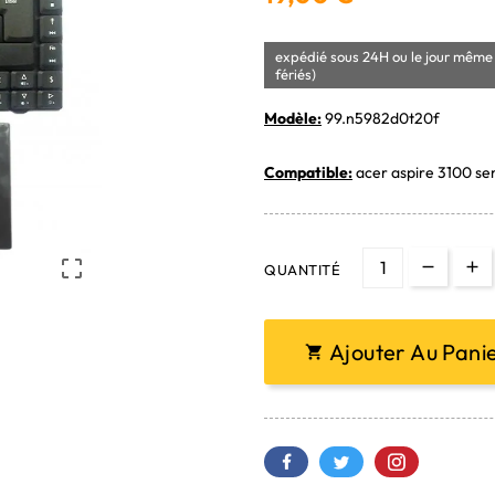
expédié sous 24H ou le jour même 
fériés)
Modèle:
99.n5982d0t20f
Compatible:
acer aspire 3100 ser

QUANTITÉ
Ajouter Au Pani
