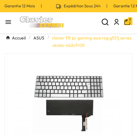
 Garantie 12 Mois |
Expédition Sous 24h | Garantie 12
0

Accueil
ASUS
clavier FR pc gaming asus rog g551j series
oknbo-662cfr00