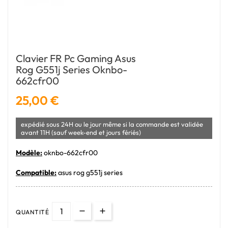
Clavier FR Pc Gaming Asus
Rog G551j Series Oknbo-
662cfr00
25,00 €
expédié sous 24H ou le jour même si la commande est validée
avant 11H (sauf week-end et jours fériés)
Modèle:
oknbo-662cfr00
Compatible:
asus rog g551j series
QUANTITÉ