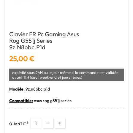
Clavier FR Pc Gaming Asus
Rog G551j Series
9z.n8bbc.p1d
25,00 €
expédié sous 24H ou le jour même si la commande est validée
avant 11H (sauf week-end et jours fériés)
Modèle:
9z.n8bbc.p1d
Compatible:
asus rog g551j series
QUANTITÉ