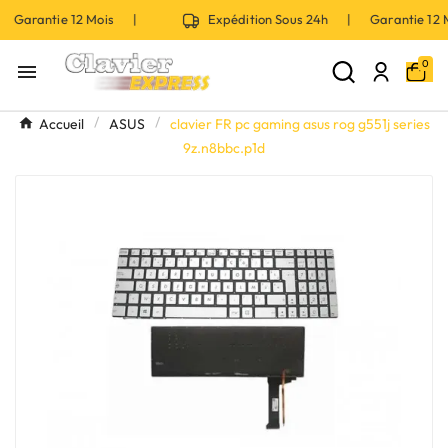
 Garantie 12 Mois |
Expédition Sous 24h | Garantie 12
0

Accueil
ASUS
clavier FR pc gaming asus rog g551j series
9z.n8bbc.p1d