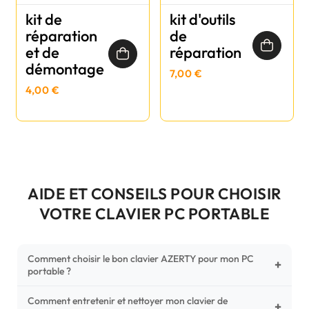
kit de
kit d'outils
réparation
de
et de
réparation
démontage
7,00 €
4,00 €
AIDE ET CONSEILS POUR CHOISIR
VOTRE CLAVIER PC PORTABLE
Comment choisir le bon clavier AZERTY pour mon PC
+
portable ?
Comment entretenir et nettoyer mon clavier de
Pour ne pas vous tromper, vérifiez trois points critiques sur
+