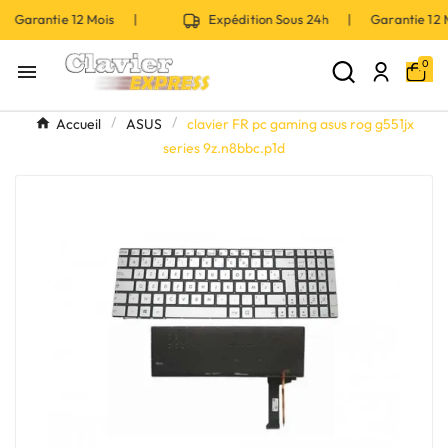
 Garantie 12 Mois |
Expédition Sous 24h | Garantie 12
0

Accueil
ASUS
clavier FR pc gaming asus rog g551jx
series 9z.n8bbc.p1d