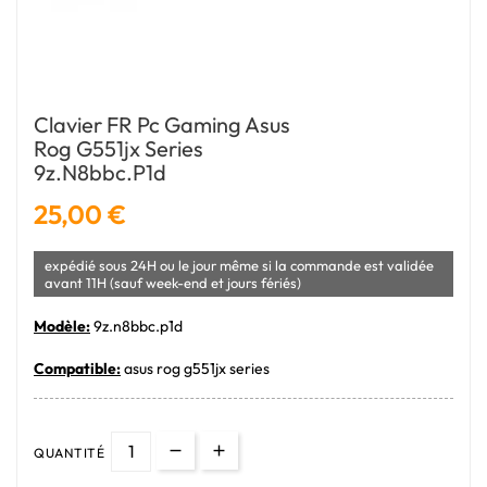
Clavier FR Pc Gaming Asus
Rog G551jx Series
9z.n8bbc.p1d
25,00 €
expédié sous 24H ou le jour même si la commande est validée
avant 11H (sauf week-end et jours fériés)
Modèle:
9z.n8bbc.p1d
Compatible:
asus rog g551jx series
QUANTITÉ