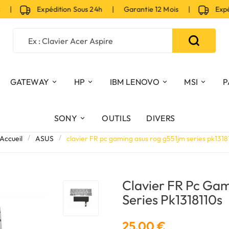
|
Expédition Sous 24h | Garantie 12 Mois |
Expéditi
GATEWAY
HP
IBM LENOVO
MSI
P
SONY
OUTILS
DIVERS
Accueil
ASUS
clavier FR pc gaming asus rog g551jm series pk1318
Clavier FR Pc Ga
Series Pk1318110s
25,00 €