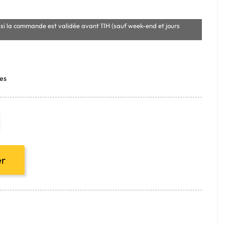
si la commande est validée avant 11H (sauf week-end et jours
ies
er