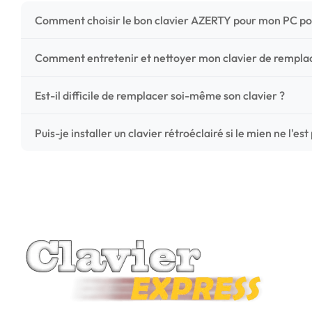
Comment choisir le bon clavier AZERTY pour mon PC po
Pour ne pas vous tromper, vérifiez trois points critiques
Comment entretenir et nettoyer mon clavier de rempl
photos HD) et l'emplacement des fixations (vis ou clips) a
Un entretien régulier prolonge la vie de vos touches. Ut
Est-il difficile de remplacer soi-même son clavier ?
chiffon microfibre très légèrement humide. Évitez tout liqu
C'est une réparation accessible et très économique ! La
Puis-je installer un clavier rétroéclairé si le mien ne l'est
économisez les frais de main-d'œuvre tout en redonnant 
Le rétroéclairage nécessite un connecteur spécifique sur 
vérifiez la présence d'un petit connecteur libre dédié 