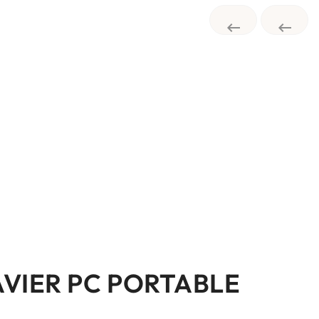


AVIER PC PORTABLE