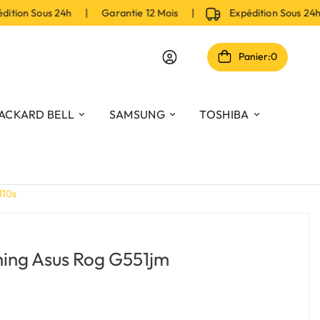
on Sous 24h | Garantie 12 Mois |
Expédition Sous 24h 
Panier:
0
ACKARD BELL
SAMSUNG
TOSHIBA
110s
ming Asus Rog G551jm