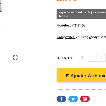
expédié sous 24H ou le jour même 
fériés)
Modèle:
pk1318110s
Compatible:
asus rog g551jm ser

QUANTITÉ
Ajouter Au Pani
