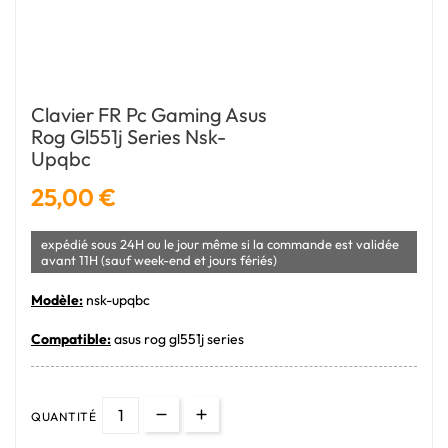
Clavier FR Pc Gaming Asus
Rog Gl551j Series Nsk-
Upqbc
25,00 €
expédié sous 24H ou le jour même si la commande est validée
avant 11H (sauf week-end et jours fériés)
Modèle:
nsk-upqbc
Compatible:
asus rog gl551j series
QUANTITÉ