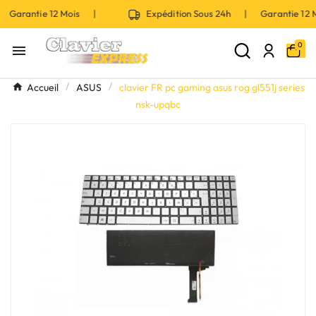
 Garantie 12 Mois |
Expédition Sous 24h | Garantie 12
0

Accueil
ASUS
clavier FR pc gaming asus rog gl551j series
nsk-upqbc