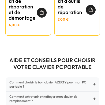
kit de
kit d'outils
réparation
de
et de
réparation
démontage
7,00 €
4,00 €
AIDE ET CONSEILS POUR CHOISIR
VOTRE CLAVIER PC PORTABLE
Comment choisir le bon clavier AZERTY pour mon PC
+
portable ?
Comment entretenir et nettoyer mon clavier de
Pour ne pas vous tromper, vérifiez trois points critiques sur
+
remplacement ?
votre clavier d'origine : la disposition (AZERTY Français), la