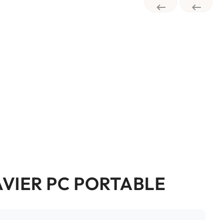


AVIER PC PORTABLE