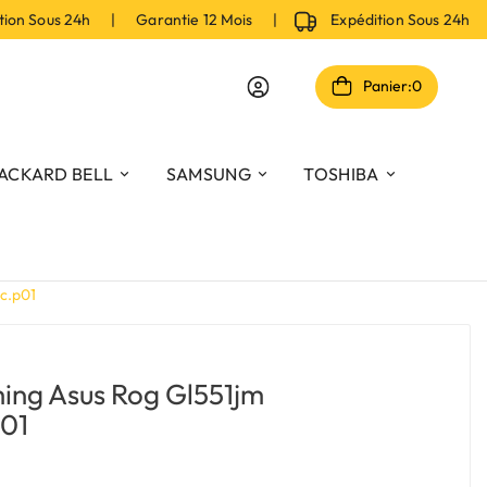
 Sous 24h | Garantie 12 Mois |
Expédition Sous 24h | 
Panier:
0
ACKARD BELL
SAMSUNG
TOSHIBA
bc.p01
ing Asus Rog Gl551jm
p01