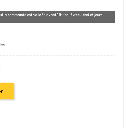
si la commande est validée avant 11H (sauf week-end et jours
ies
er