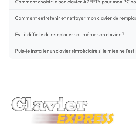
Comment choisir le bon clavier AZERTY pour mon PC po
Pour ne pas vous tromper, vérifiez trois points critiques
Comment entretenir et nettoyer mon clavier de rempl
photos HD) et l'emplacement des fixations (vis ou clips) a
Un entretien régulier prolonge la vie de vos touches. Ut
Est-il difficile de remplacer soi-même son clavier ?
chiffon microfibre très légèrement humide. Évitez tout liqu
C'est une réparation accessible et très économique ! La
Puis-je installer un clavier rétroéclairé si le mien ne l'est
économisez les frais de main-d'œuvre tout en redonnant 
Le rétroéclairage nécessite un connecteur spécifique sur 
vérifiez la présence d'un petit connecteur libre dédié 