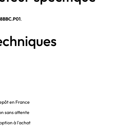
8BBC.P01
.
echniques
epôt en France
on sans attente
option à l'achat