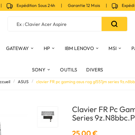
Expédition Sous 24h | Garantie 12 Mois |
Expédition
GATEWAY
HP
IBM LENOVO
MSI
P
SONY
OUTILS
DIVERS
ccueil
ASUS
clavier FR pc gaming asus rog gl551jm series 9z.n8b
Clavier FR Pc Gam
Series 9z.n8bbc.
25,00 €