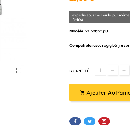
expédié sous 24H ou le jour même 
fériés)
Modèle:
9z.n8bbc.p01
Compatible:
asus rog gl551jm ser

QUANTITÉ
Ajouter Au Pani
