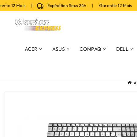
ie 12 Mois |
Expédition Sous 24h | Garantie 12 Mois |
ACER
ASUS
COMPAQ
DELL
A