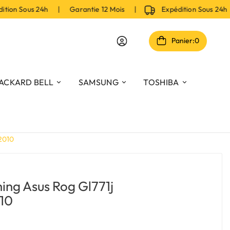
n Sous 24h | Garantie 12 Mois |
Expédition Sous 24h |
Panier:
0
ACKARD BELL
SAMSUNG
TOSHIBA
02010
ing Asus Rog Gl771j
10