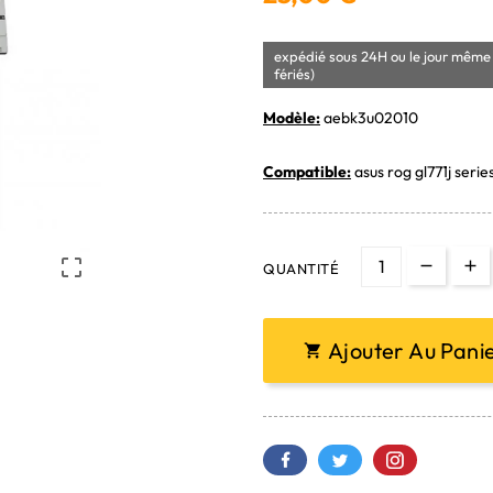
expédié sous 24H ou le jour même 
fériés)
Modèle:
aebk3u02010
Compatible:
asus rog gl771j serie

QUANTITÉ
Ajouter Au Pani
