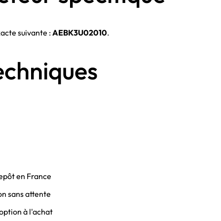
xacte suivante :
AEBK3U02010
.
echniques
epôt en France
on sans attente
option à l'achat