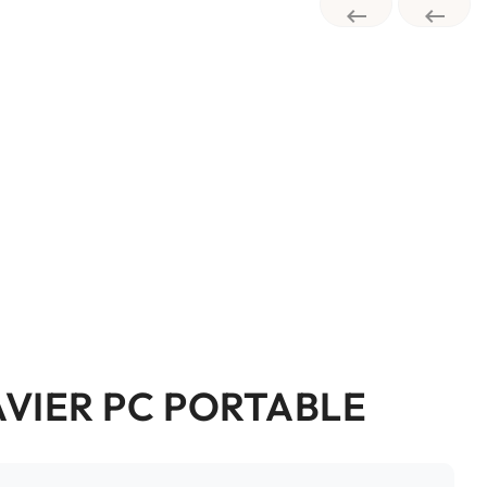


AVIER PC PORTABLE