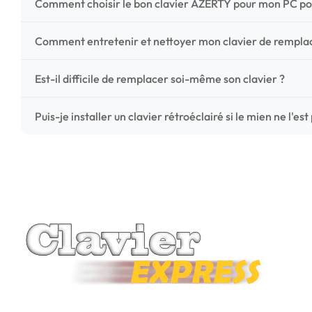
Comment choisir le bon clavier AZERTY pour mon PC po
Pour ne pas vous tromper, vérifiez trois points critiques
Comment entretenir et nettoyer mon clavier de rempl
photos HD) et l'emplacement des fixations (vis ou clips) a
Un entretien régulier prolonge la vie de vos touches. Ut
Est-il difficile de remplacer soi-même son clavier ?
chiffon microfibre très légèrement humide. Évitez tout liqu
C'est une réparation accessible et très économique ! La
Puis-je installer un clavier rétroéclairé si le mien ne l'est
économisez les frais de main-d'œuvre tout en redonnant 
Le rétroéclairage nécessite un connecteur spécifique sur 
vérifiez la présence d'un petit connecteur libre dédié 