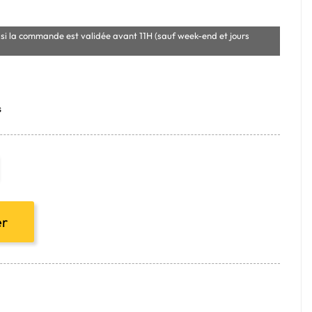
si la commande est validée avant 11H (sauf week-end et jours
s
er