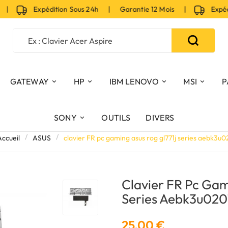
Expédition Sous 24h | Garantie 12 Mois |
Expéditio
GATEWAY
HP
IBM LENOVO
MSI
P
SONY
OUTILS
DIVERS
Accueil
ASUS
clavier FR pc gaming asus rog gl771j series aebk3u
Clavier FR Pc Gam
Series Aebk3u020
25,00 €