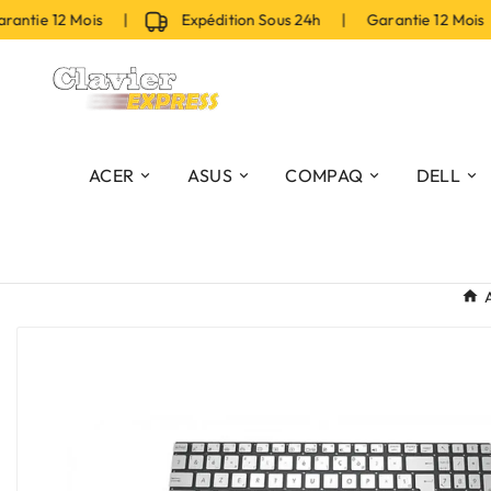
tie 12 Mois |
Expédition Sous 24h | Garantie 12 Mois |
ACER
ASUS
COMPAQ
DELL