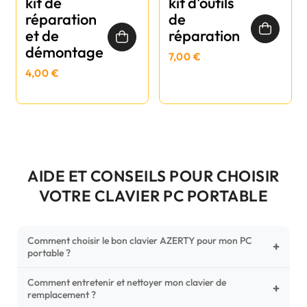
kit de
kit d'outils
réparation
de
et de
réparation
démontage
7,00 €
4,00 €
AIDE ET CONSEILS POUR CHOISIR
VOTRE CLAVIER PC PORTABLE
Comment choisir le bon clavier AZERTY pour mon PC
+
portable ?
Comment entretenir et nettoyer mon clavier de
Pour ne pas vous tromper, vérifiez trois points critiques sur
+
remplacement ?
votre clavier d'origine : la disposition (AZERTY Français), la