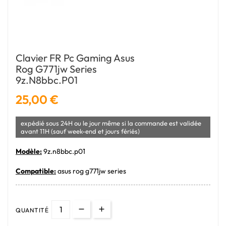
Clavier FR Pc Gaming Asus
Rog G771jw Series
9z.n8bbc.p01
25,00 €
expédié sous 24H ou le jour même si la commande est validée
avant 11H (sauf week-end et jours fériés)
Modèle:
9z.n8bbc.p01
Compatible:
asus rog g771jw series
QUANTITÉ