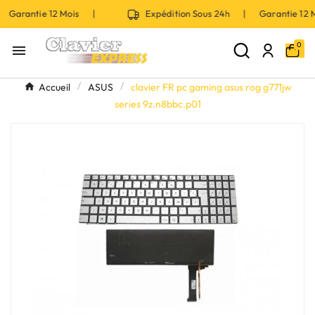
 Garantie 12 Mois |
Expédition Sous 24h | Garantie 12
0

Accueil
ASUS
clavier FR pc gaming asus rog g771jw
series 9z.n8bbc.p01