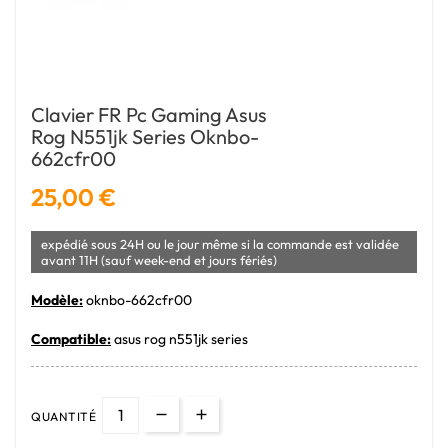
Clavier FR Pc Gaming Asus
Rog N551jk Series Oknbo-
662cfr00
25,00 €
expédié sous 24H ou le jour même si la commande est validée
avant 11H (sauf week-end et jours fériés)
Modèle:
oknbo-662cfr00
Compatible:
asus rog n551jk series
QUANTITÉ