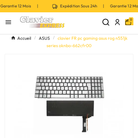
Garantie 12 Mois |
Expédition Sous 24h | Garantie 12 
0

Accueil
ASUS
clavier FR pc gaming asus rog n551jk
series oknbo-662cfr00