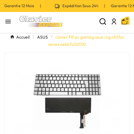
 Garantie 12 Mois |
Expédition Sous 24h | Garantie 12
0

Accueil
ASUS
clavier FR pc gaming asus rog n551zu
series aebk3u02010