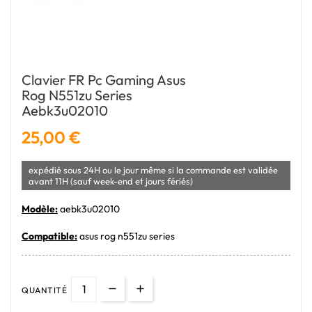
Clavier FR Pc Gaming Asus
Rog N551zu Series
Aebk3u02010
25,00 €
expédié sous 24H ou le jour même si la commande est validée
avant 11H (sauf week-end et jours fériés)
Modèle:
aebk3u02010
Compatible:
asus rog n551zu series
QUANTITÉ