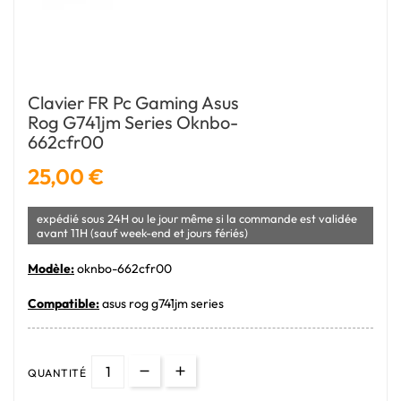
Clavier FR Pc Gaming Asus
Rog G741jm Series Oknbo-
662cfr00
25,00 €
expédié sous 24H ou le jour même si la commande est validée
avant 11H (sauf week-end et jours fériés)
Modèle:
oknbo-662cfr00
Compatible:
asus rog g741jm series
QUANTITÉ