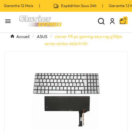
 Garantie 12 Mois |
Expédition Sous 24h | Garantie 12
0

Accueil
ASUS
clavier FR pc gaming asus rog g741jm
series oknbo-662cfr00