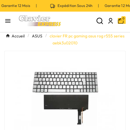
Garantie 12 Mois |
Expédition Sous 24h | Garantie 12 
0

Accueil
ASUS
clavier FR pc gaming asus rog r555 series
aebk3u02010