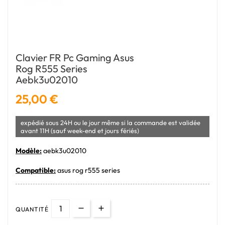
Clavier FR Pc Gaming Asus
Rog R555 Series
Aebk3u02010
25,00 €
expédié sous 24H ou le jour même si la commande est validée
avant 11H (sauf week-end et jours fériés)
Modèle:
aebk3u02010
Compatible:
asus rog r555 series
QUANTITÉ