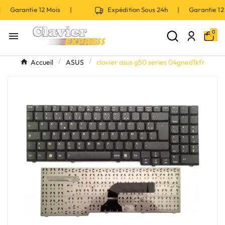
| Garantie 12 Mois |
Expédition Sous 24h | Garantie 1
0

Accueil
ASUS
clavier asus g50 series 04gned1kfr