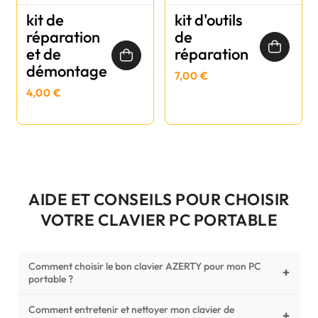
kit de
kit d'outils
réparation
de
et de
réparation
démontage
7,00 €
4,00 €
AIDE ET CONSEILS POUR CHOISIR
VOTRE CLAVIER PC PORTABLE
Comment choisir le bon clavier AZERTY pour mon PC
+
portable ?
Comment entretenir et nettoyer mon clavier de
Pour ne pas vous tromper, vérifiez trois points critiques sur
+