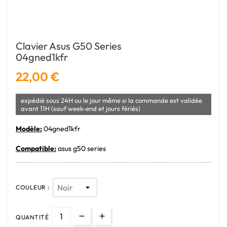
Clavier Asus G50 Series
04gned1kfr
22,00 €
expédié sous 24H ou le jour même si la commande est validée
avant 11H (sauf week-end et jours fériés)
Modèle:
04gned1kfr
Compatible:
asus g50 series
COULEUR :
QUANTITÉ