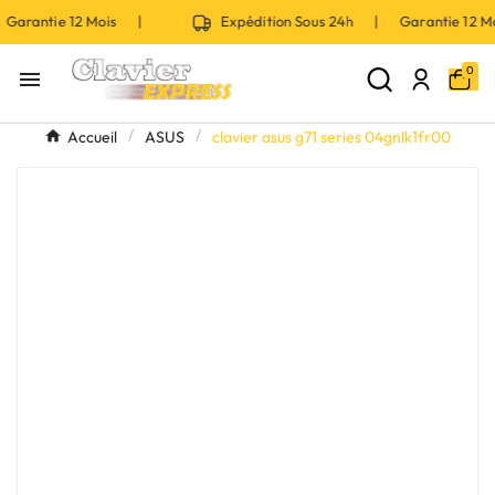
Garantie 12 Mois |
Expédition Sous 24h | Garantie 12 
0

Accueil
ASUS
clavier asus g71 series 04gnlk1fr00