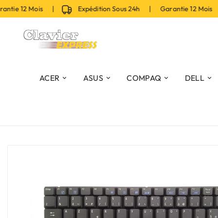
tie 12 Mois |
Expédition Sous 24h | Garantie 12 Mois |
ACER
ASUS
COMPAQ
DELL