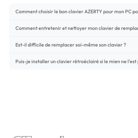
Comment choisir le bon clavier AZERTY pour mon PC po
Pour ne pas vous tromper, vérifiez trois points critiques
Comment entretenir et nettoyer mon clavier de rempl
photos HD) et l'emplacement des fixations (vis ou clips) a
Un entretien régulier prolonge la vie de vos touches. Ut
Est-il difficile de remplacer soi-même son clavier ?
chiffon microfibre très légèrement humide. Évitez tout liqu
C'est une réparation accessible et très économique ! La
Puis-je installer un clavier rétroéclairé si le mien ne l'est
économisez les frais de main-d'œuvre tout en redonnant 
Le rétroéclairage nécessite un connecteur spécifique sur 
vérifiez la présence d'un petit connecteur libre dédié 