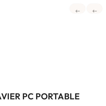


AVIER PC PORTABLE