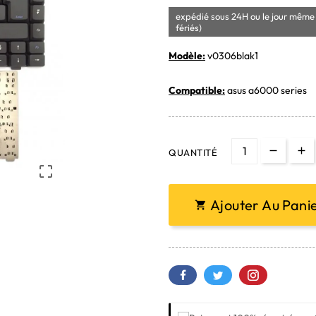
expédié sous 24H ou le jour même 
fériés)
Modèle:
v0306blak1
Compatible:
asus a6000 series
QUANTITÉ

Ajouter Au Pani
