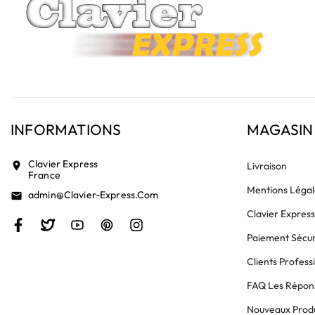
INFORMATIONS
MAGASIN
Clavier Express
location_on
Livraison
France
Mentions Légal
Admin@clavier-Express.com
email
Clavier Expres
Paiement Sécur
Clients Profess
FAQ Les Répons
Nouveaux Produ