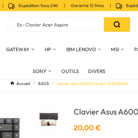
Expédition Sous 24h | Garantie 12 Mois |
Expéditi
GATEWAY
HP
IBM LENOVO
MSI
P
SONY
OUTILS
DIVERS
Accueil
ASUS
clavier asus a6000 series v0306blak1
Clavier Asus A60
20,00 €