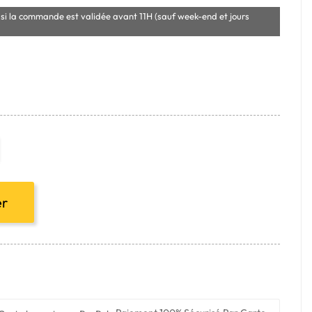
si la commande est validée avant 11H (sauf week-end et jours
er